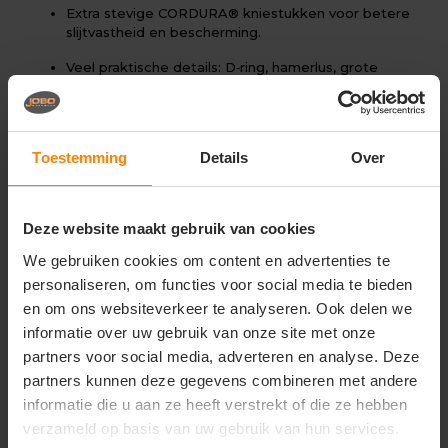
Extra stevige CORDURA® kniestukken voor betere
slijtvastheid en bescherming.
Veel praktische details: D‑ring, hamerlus, grote
voorzak, en mogelijkheid voor extra zakken aan de
riemlussen.
Dubbele uitneembare zoom voor ± 6 cm extra
Toestemming
Details
Over
lengte.
Hoofdmateriaal / bovenmateriaal
Deze website maakt gebruik van cookies
80% polyester / 20% katoen (Twill), met
CORDURA® (100% polyamide) versterkt waar
We gebruiken cookies om content en advertenties te
nodig.
personaliseren, om functies voor social media te bieden
Doekgewicht: 280 g/m².
en om ons websiteverkeer te analyseren. Ook delen we
informatie over uw gebruik van onze site met onze
Overige informatie
partners voor social media, adverteren en analyse. Deze
Unisex, geschikt voor zowel mannen als vrouwen.
partners kunnen deze gegevens combineren met andere
informatie die u aan ze heeft verstrekt of die ze hebben
Maattabel loopt van maat 42 t/m 66.
verzameld op basis van uw gebruik van hun services.
Verkrijgbaar in verschillende opvallende