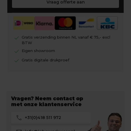
Vraag offerte aan
check
Gratis verzending binnen NL vanaf € 75,- excl
BTW
check
Eigen showroom
check
Gratis digitale drukproef
Vragen? Neem contact op
met onze klantenservice
call
+31(0)418 511 972