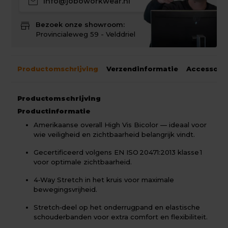
mail
info@joboworkwear.nl
store
Bezoek onze showroom:
Provincialeweg 59 - Velddriel
Productomschrijving
Verzendinformatie
Accessoir
Productomschrijving
Productinformatie
Amerikaanse overall High Vis Bicolor — ideaal voor
wie veiligheid en zichtbaarheid belangrijk vindt.
Gecertificeerd volgens EN ISO 20471:2013 klasse 1
voor optimale zichtbaarheid.
4‑Way Stretch in het kruis voor maximale
bewegingsvrijheid.
Stretch‑deel op het onderrugpand en elastische
schouderbanden voor extra comfort en flexibiliteit.