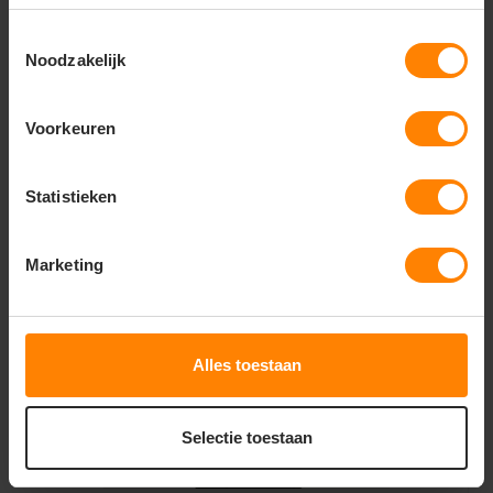
bicolor‑kleuren (fluorgeel/ink, fluororanje/ink,
fluro‑red/ink, etc.).
Toestemmingsselectie
Noodzakelijk
Onder voorbehoud van productveranderingen.
Voorkeuren
Gerelateerde producten
Statistieken
Marketing
Alles toestaan
Selectie toestaan