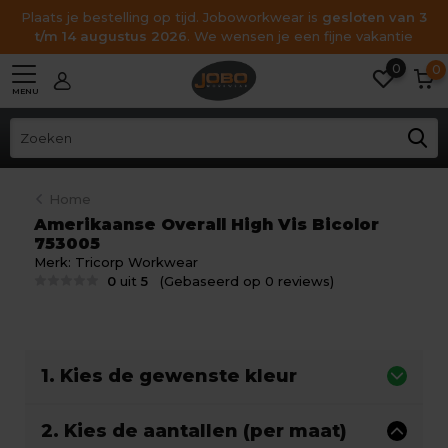
Plaats je bestelling op tijd. Joboworkwear is
gesloten van 3
t/m 14 augustus 2026
. We wensen je een fijne vakantie
0
0
MENU
Home
Amerikaanse Overall High Vis Bicolor
753005
Merk:
Tricorp Workwear
0
uit
5
(Gebaseerd op 0 reviews)
1. Kies de gewenste kleur
2. Kies de aantallen (per maat)