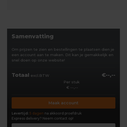
Samenvatting
Om prijzen te zien en bestellingen te plaatsen dien je
een account aan te maken. Dit kan je gemakkelijk en
snel doen op onze website!
Totaal
€--,--
excl.BTW
Per stuk
€ --,--
Maak account
Levertijd:
5 dagen
na akkoord proefdruk
Express delivery?
Neem contact op!