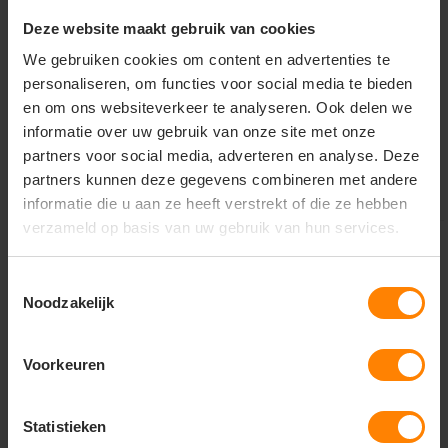
17279
503003
Deze website maakt gebruik van cookies
Materiaal: Polyester / elastaan
Materiaal: Polyester / Katoen
Meer stuks = meer korting
Fit: Regular Fit
We gebruiken cookies om content en advertenties te
Eigenschap: Stretch
Gratis digitale proefdruk
personaliseren, om functies voor social media te bieden
69,71
66,44
en om ons websiteverkeer te analyseren. Ook delen we
Excl. btw
Excl. btw
informatie over uw gebruik van onze site met onze
Bekijken
Bekijken
partners voor social media, adverteren en analyse. Deze
partners kunnen deze gegevens combineren met andere
informatie die u aan ze heeft verstrekt of die ze hebben
verzameld op basis van uw gebruik van hun services.
Toestemmingsselectie
Noodzakelijk
Voorkeuren
Statistieken