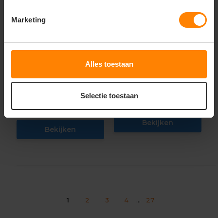
Marketing
Tricorp Workwear
Tricorp Workwear
Corporate Werkbroek
Werkbroek 4-Way
4-Way Stretch 502027
Stretch Redefined
506113
Alles toestaan
Materiaal: gerecycled polyamide /
Materiaal: Gerecycled Polyester
elastaan
Fit: Regular Fit
Fit: Regular Fit
Eigenschap: Waterafstotend
Eigenschap: Stretch
Selectie toestaan
73,50
Excl. btw
81,03
Excl. btw
Bekijken
Bekijken
1
2
3
4
...
27