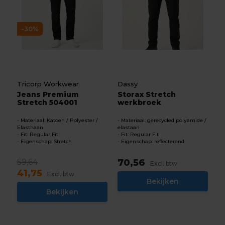
-30%
Tricorp Workwear
Dassy
Jeans Premium
Storax Stretch
Stretch 504001
werkbroek
Materiaal: Katoen / Polyester /
Materiaal: gerecycled polyamide /
Elasthaan
elastaan
Fit: Regular Fit
Fit: Regular Fit
Eigenschap: Stretch
Eigenschap: reflecterend
59,64
70,56
Excl. btw
41,75
Excl. btw
Bekijken
Bekijken