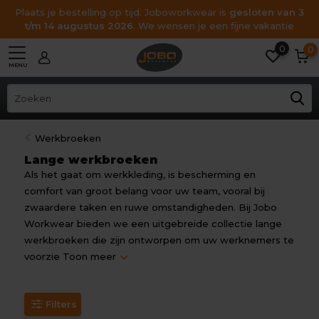
Plaats je bestelling op tijd. Joboworkwear is
gesloten van 3
t/m 14 augustus 2026
. We wensen je een fijne vakantie
0
0
MENU
Werkbroeken
Lange werkbroeken
Als het gaat om werkkleding, is bescherming en
comfort van groot belang voor uw team, vooral bij
zwaardere taken en ruwe omstandigheden. Bij Jobo
Workwear bieden we een uitgebreide collectie lange
werkbroeken die zijn ontworpen om uw werknemers te
voorzie
Toon meer
Filters