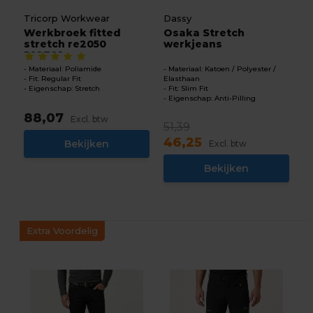
Tricorp Workwear
Dassy
Werkbroek fitted
Osaka Stretch
stretch re2050
werkjeans
502702
Materiaal: Poliamide
Materiaal: Katoen / Polyester /
Fit: Regular Fit
Elasthaan
Eigenschap: Stretch
Fit: Slim Fit
Eigenschap: Anti-Pilling
88,07
Excl. btw
51,39
46,25
Bekijken
Excl. btw
Bekijken
Extra Voordelig