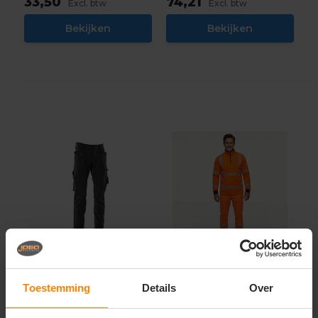
33,50
74,21
Excl. btw
Excl. btw
Bekijken
Bekijken
Toestemming
Details
Over
mascot
Tricorp Workwear
Advanced broek
Werkbroek RWS