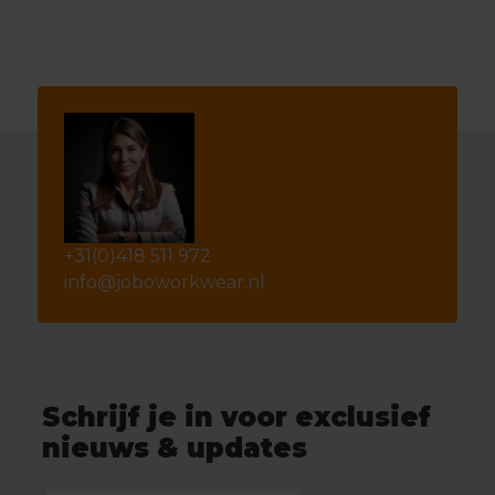
+31(0)418 511 972
info@joboworkwear.nl
Schrijf je in voor exclusief
nieuws & updates