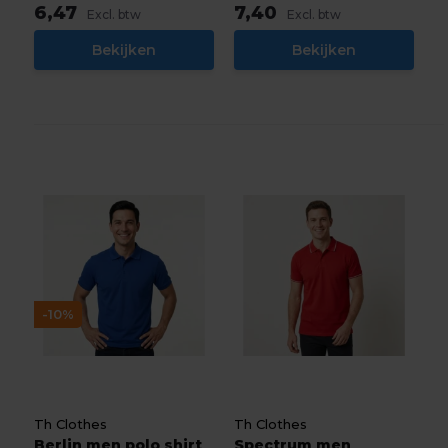
6,47
7,40
Excl. btw
Excl. btw
Bekijken
Bekijken
-10%
Th Clothes
Th Clothes
Berlin men polo shirt
Spectrum men