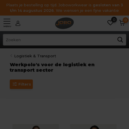
Plaats je bestelling op tijd. Joboworkwear is
gesloten van 3
t/m 14 augustus 2026
. We wensen je een fijne vakantie
0
0
MENU
Logistiek & Transport
Werkpolo's voor de logistiek en
transport sector
Filters