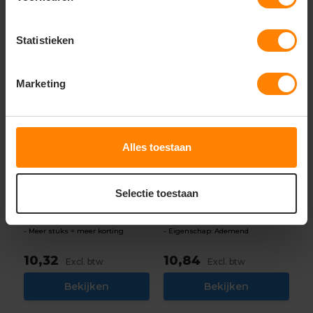
Statistieken
Marketing
Alles toestaan
printer red
Santino
printer red smash
Poloshirt Ricardo
polo dames 2265029
Selectie toestaan
Met of zonder bedrukking
Materiaal: Katoen / Polyester
Gratis digitale proefdruk
Fit: Regular Fit
Meer stuks = meer korting
Eigenschap: Ademend
10,32
10,84
Excl. btw
Excl. btw
Bekijken
Bekijken