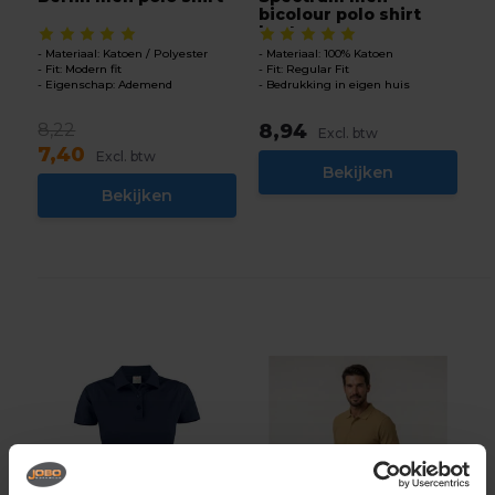
bicolour polo shirt
korte m...
Materiaal: Katoen / Polyester
Materiaal: 100% Katoen
Fit: Modern fit
Fit: Regular Fit
Eigenschap: Ademend
Bedrukking in eigen huis
8,22
8,94
Excl. btw
7,40
Excl. btw
Bekijken
Bekijken
-10%