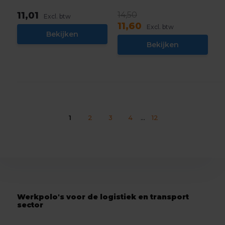
11,01
14,50
Excl. btw
11,60
Excl. btw
Bekijken
Bekijken
1
2
3
4
...
12
Werkpolo's voor de logistiek en transport
sector