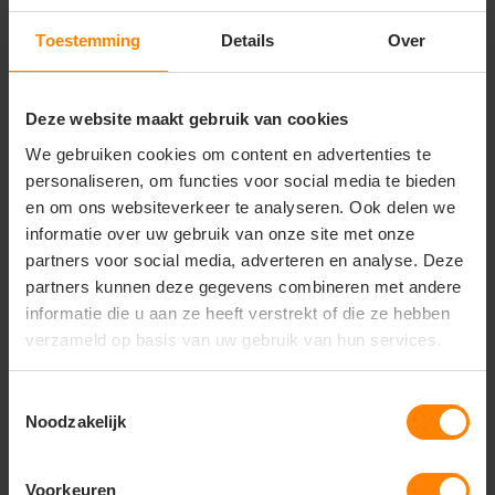
Toestemming
Details
Over
printer
Th Clothes
Deze website maakt gebruik van cookies
Printer Surf light polo
Monaco men polo
We gebruiken cookies om content en advertenties te
pique dames 226...
shirt short sleeve
personaliseren, om functies voor social media te bieden
Meer stuks = meer korting
Materiaal: 100% Katoen
en om ons websiteverkeer te analyseren. Ook delen we
Bedrukking in eigen huis
Fit: Regular Fit
Snelle levering (tot binnen 48u)
Eigenschap: Zwaarder gewicht
informatie over uw gebruik van onze site met onze
partners voor social media, adverteren en analyse. Deze
9,35
11,38
Excl. btw
partners kunnen deze gegevens combineren met andere
10,24
Excl. btw
Bekijken
informatie die u aan ze heeft verstrekt of die ze hebben
Bekijken
verzameld op basis van uw gebruik van hun services.
Toestemmingsselectie
Noodzakelijk
Voorkeuren