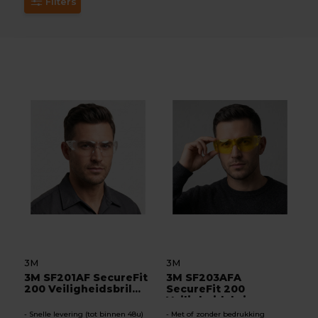
Filters
3M
3M
3M SF201AF SecureFit
3M SF203AFA
200 Veiligheidsbril...
SecureFit 200
Veiligheidsbri...
Snelle levering (tot binnen 48u)
Met of zonder bedrukking