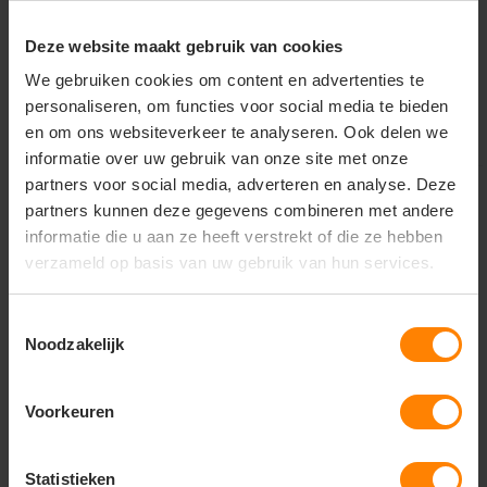
50,87
51,-
Deze website maakt gebruik van cookies
Excl. btw
Excl. btw
We gebruiken cookies om content en advertenties te
Bekijken
Bekijken
personaliseren, om functies voor social media te bieden
en om ons websiteverkeer te analyseren. Ook delen we
informatie over uw gebruik van onze site met onze
partners voor social media, adverteren en analyse. Deze
partners kunnen deze gegevens combineren met andere
informatie die u aan ze heeft verstrekt of die ze hebben
verzameld op basis van uw gebruik van hun services.
Toestemmingsselectie
Noodzakelijk
Voorkeuren
Statistieken