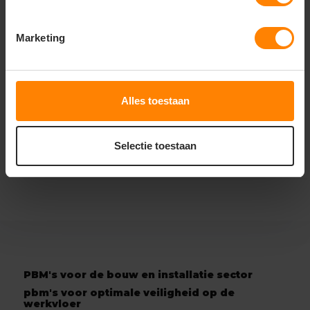
3M
BLS ZER0 30 C
Disposable
3M E-A-R Classic
stofmasker
Oordoppen zonder
Marketing
koord
Meer stuks = meer korting
Meer stuks = meer korting
Gratis digitale proefdruk
Gratis digitale proefdruk
Met of zonder bedrukking
Eigenschap: Hoge kwaliteit
64,19
78,65
Alles toestaan
Excl. btw
Excl. btw
Bekijken
Bekijken
Selectie toestaan
PBM's voor de bouw en installatie sector
pbm's voor optimale veiligheid op de
werkvloer