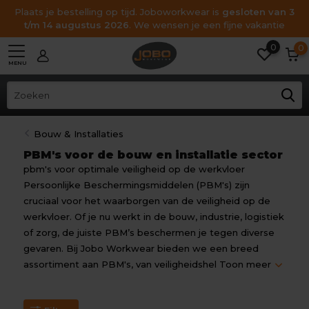
Plaats je bestelling op tijd. Joboworkwear is
gesloten van 3
t/m 14 augustus 2026
. We wensen je een fijne vakantie
0
0
MENU
Bouw & Installaties
PBM's voor de bouw en installatie sector
pbm's voor optimale veiligheid op de werkvloer
Persoonlijke Beschermingsmiddelen (PBM's) zijn
cruciaal voor het waarborgen van de veiligheid op de
werkvloer. Of je nu werkt in de bouw, industrie, logistiek
of zorg, de juiste PBM’s beschermen je tegen diverse
gevaren. Bij Jobo Workwear bieden we een breed
assortiment aan PBM's, van veiligheidshel
Toon meer