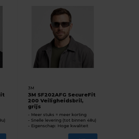
3M
it
3M SF202AFG SecureFit
200 Veiligheidsbril,
grijs
Meer stuks = meer korting
8u)
Snelle levering (tot binnen 48u)
Eigenschap: Hoge kwaliteit