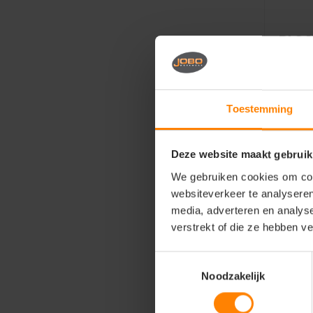
BLS 
stof
Snell
Toestemming
Grati
Bedru
Deze website maakt gebruik
39,9
We gebruiken cookies om cont
websiteverkeer te analyseren
media, adverteren en analys
verstrekt of die ze hebben v
Toestemmingsselectie
Noodzakelijk