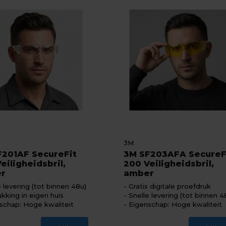
3M
F201AF SecureFit
3M SF203AFA SecureF
eiligheidsbril,
200 Veiligheidsbril,
er
amber
e levering (tot binnen 48u)
Gratis digitale proefdruk
kking in eigen huis
Snelle levering (tot binnen 4
schap: Hoge kwaliteit
Eigenschap: Hoge kwaliteit