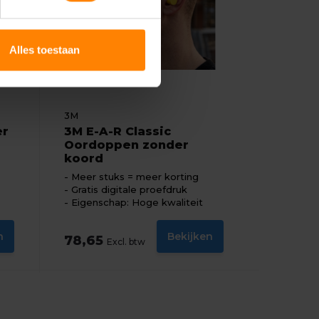
Alles toestaan
3M
er
3M E-A-R Classic
Oordoppen zonder
koord
Meer stuks = meer korting
Gratis digitale proefdruk
Eigenschap: Hoge kwaliteit
n
Bekijken
78,65
Excl. btw