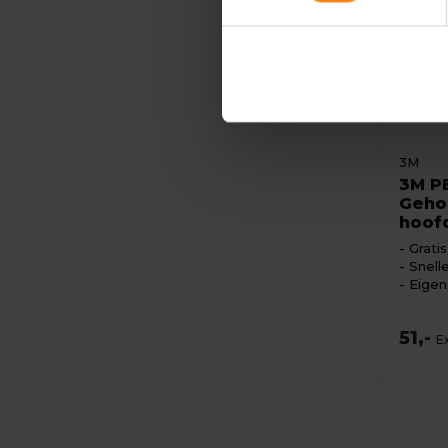
3M
3M P
Geho
hoof
Grati
Snell
Eigen
51,-
E