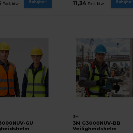
Bekijken
Bekijke
6
11,34
Excl. btw
Excl. btw
3M
3000NUV-GU
3M G3000NUV-BB
igheidshelm
Veiligheidshelm