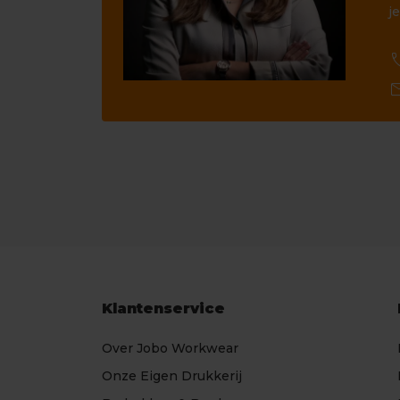
je
ca
ma
Klantenservice
Over Jobo Workwear
Onze Eigen Drukkerij