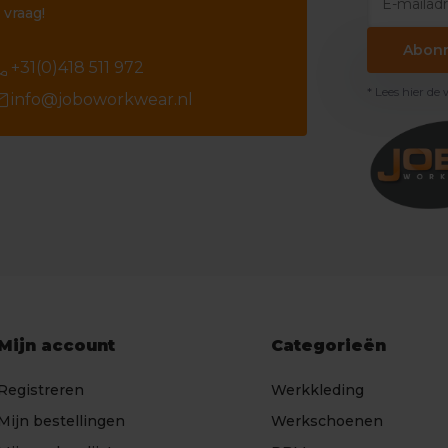
 vraag!
Abon
ll
+31(0)418 511 972
* Lees hier de
il
info@joboworkwear.nl
Mijn account
Categorieën
Registreren
Werkkleding
Mijn bestellingen
Werkschoenen