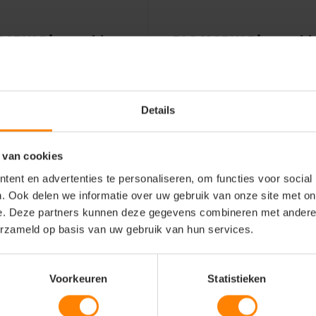
129BW Disposable
BLS 128BW Disposabl
masker
stofmasker
e levering (tot binnen 48u)
Gratis digitale proefdruk
Details
s digitale proefdruk
Meer stuks = meer korting
kking in eigen huis
Met of zonder bedrukking
 van cookies
Bekijken
Bekijke
1
41,24
Excl. btw
Excl. btw
ent en advertenties te personaliseren, om functies voor social
. Ook delen we informatie over uw gebruik van onze site met on
e. Deze partners kunnen deze gegevens combineren met andere i
erzameld op basis van uw gebruik van hun services.
Voorkeuren
Statistieken