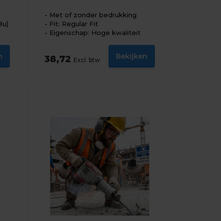
Met of zonder bedrukking
8u)
Fit: Regular Fit
Eigenschap: Hoge kwaliteit
n
Bekijken
38,72
Excl. btw