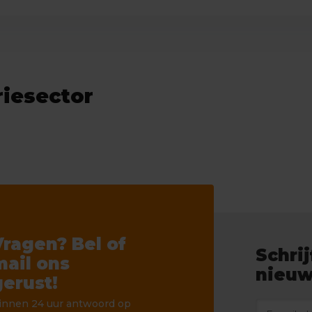
riesector
Vragen? Bel of
Schrij
mail ons
nieuw
gerust!
innen 24 uur antwoord op