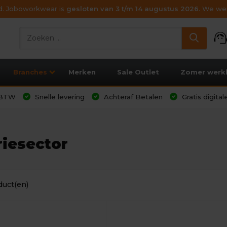
ijd. Joboworkwear is
gesloten van 3 t/m 14 augustus 2026
. We wen
support_age
Branches
Merken
Sale Outlet
Zomer werk
l BTW
Snelle levering
Achteraf Betalen
Gratis digita
riesector
duct(en)