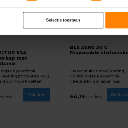
Selectie toestaan
BLS ZER0 30 C
ELTOR X3A
Disposable stofmask
orkap met
dband
s digitale proefdruk
Meer stuks = meer korting
e levering (tot binnen 48u)
Gratis digitale proefdruk
schap: Hoge kwaliteit
Bedrukking in eigen huis
Bekijken
Bekijke
64,19
xcl. btw
Excl. btw