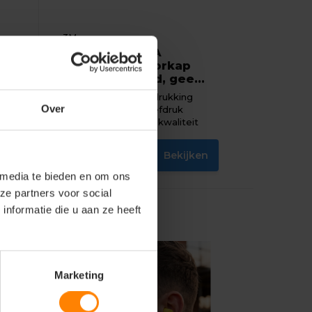
3M
e
3M PELTOR X2A
Comfort Gehoorkap
met hoofdband, gee...
Met of zonder bedrukking
Over
Gratis digitale proefdruk
Eigenschap: Hoge kwaliteit
n
Bekijken
50,87
Excl. btw
 media te bieden en om ons
ze partners voor social
nformatie die u aan ze heeft
Marketing