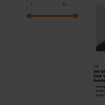
-
3M
3M S
200 V
held
Snell
Bedru
Eigen