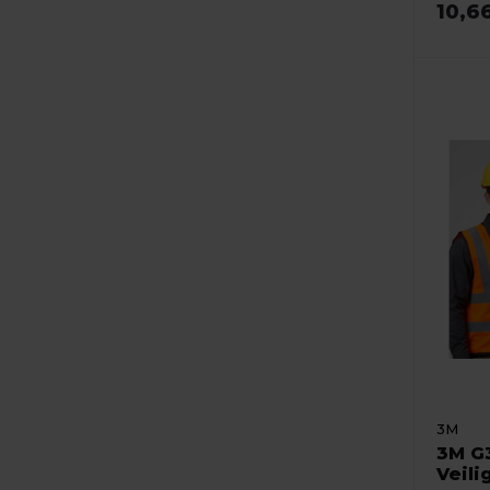
10,6
3M
3M G
Veil