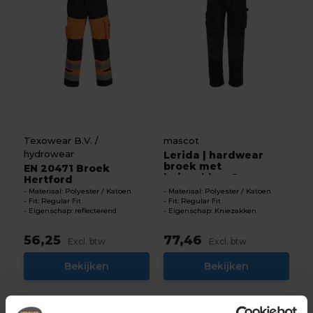
Texowear B.V. /
mascot
hydrowear
Lerida | hardwear
broek met
EN 20471 Broek
kniezakken 5...
Hertford
Materiaal: Polyester / Katoen
Materiaal: Polyester / Katoen
Fit: Regular Fit
Fit: Regular Fit
Eigenschap: reflecterend
Eigenschap: Kniezakken
56,25
77,46
Excl. btw
Excl. btw
Bekijken
Bekijken