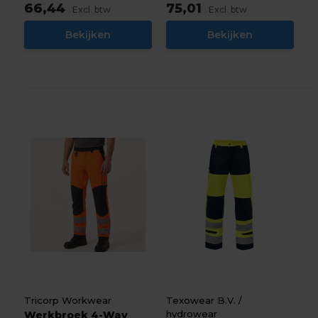
66,44
75,01
Excl. btw
Excl. btw
Bekijken
Bekijken
Tricorp Workwear
Texowear B.V. /
hydrowear
Werkbroek 4-Way