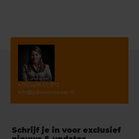
+31(0)418 511 972
info@joboworkwear.nl
Schrijf je in voor exclusief
nieuws & updates