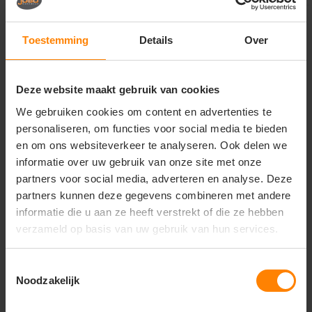
Toestemming
Details
Over
Deze website maakt gebruik van cookies
We gebruiken cookies om content en advertenties te
personaliseren, om functies voor social media te bieden
en om ons websiteverkeer te analyseren. Ook delen we
informatie over uw gebruik van onze site met onze
partners voor social media, adverteren en analyse. Deze
partners kunnen deze gegevens combineren met andere
informatie die u aan ze heeft verstrekt of die ze hebben
Texowear B.V. /
Texowear B.V. /
hydrowear
hydrowear
verzameld op basis van uw gebruik van hun services.
Regenbroek Neede
Sns Regenbroek
RWS
Ursum RWS
Materiaal: Gerecycled Polyester
Materiaal: Gerecycled Polyester
Toestemmingsselectie
Fit: Regular Fit
Fit: Regular Fit
Noodzakelijk
Eigenschap: Hoge kwaliteit
Eigenschap: reflecterend