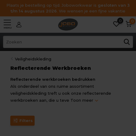
Plaats je bestelling op tijd. Joboworkwear is
gesloten van 3
t/m 14 augustus 2026
. We wensen je een fijne vakantie
0
0
MENU
Veiligheidskleding
Reflecterende Werkbroeken
Reflecterende werkbroeken bedrukken
Als onderdeel van ons ruime assortiment
veiligheidskleding
treft u ook onze reflecterende
werkbroeken aan, die u teve
Toon meer
Filters