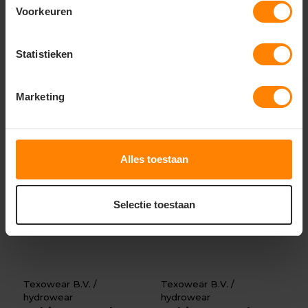
63,07
50,28
Excl. btw
Excl. btw
Voorkeuren
Bekijken
Bekijken
Statistieken
Marketing
Alles toestaan
Selectie toestaan
Texowear B.V. /
Texowear B.V. /
hydrowear
hydrowear