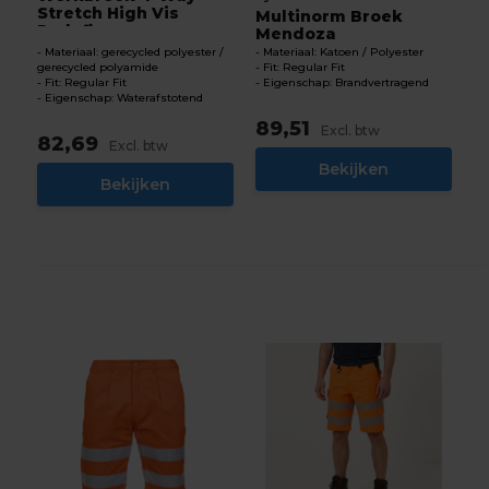
Stretch High Vis
Multinorm Broek
Redefin...
Mendoza
Materiaal: gerecycled polyester /
Materiaal: Katoen / Polyester
gerecycled polyamide
Fit: Regular Fit
Fit: Regular Fit
Eigenschap: Brandvertragend
Eigenschap: Waterafstotend
89,51
Excl. btw
82,69
Excl. btw
Bekijken
Bekijken