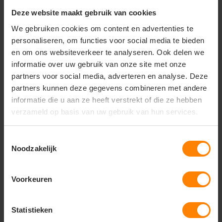
7,40
17,18
Excl. btw
Excl. btw
Deze website maakt gebruik van cookies
Bekijken
Bekijken
We gebruiken cookies om content en advertenties te
personaliseren, om functies voor social media te bieden
en om ons websiteverkeer te analyseren. Ook delen we
informatie over uw gebruik van onze site met onze
partners voor social media, adverteren en analyse. Deze
partners kunnen deze gegevens combineren met andere
informatie die u aan ze heeft verstrekt of die ze hebben
verzameld op basis van uw gebruik van hun services.
Toestemmingsselectie
Noodzakelijk
Voorkeuren
Statistieken
Tricorp Workwear
Tricorp Workwear
Veiligheidsvest
Veiligheidsvest Geen