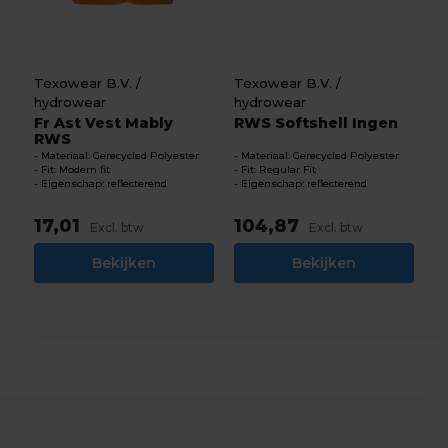
Texowear B.V. /
Texowear B.V. /
hydrowear
hydrowear
Fr Ast Vest Mably
RWS Softshell Ingen
RWS
Materiaal: Gerecycled Polyester
Materiaal: Gerecycled Polyester
Fit: Modern fit
Fit: Regular Fit
Eigenschap: reflecterend
Eigenschap: reflecterend
17,01
104,87
Excl. btw
Excl. btw
Bekijken
Bekijken