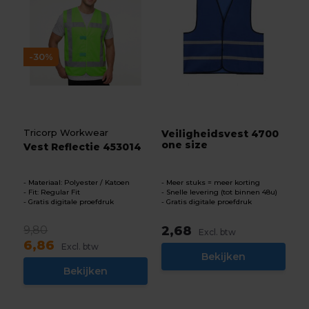
-30%
Tricorp Workwear
Veiligheidsvest 4700
one size
Vest Reflectie 453014
Materiaal: Polyester / Katoen
Meer stuks = meer korting
Fit: Regular Fit
Snelle levering (tot binnen 48u)
Gratis digitale proefdruk
Gratis digitale proefdruk
9,80
2,68
Excl. btw
6,86
Excl. btw
Bekijken
Bekijken