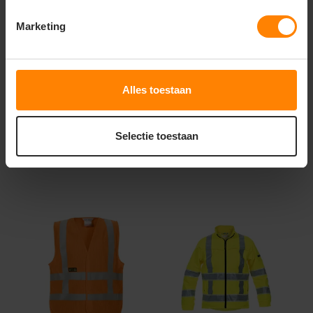
ISO20471 453003
Striping 453012
Marketing
Materiaal: Polyester / Katoen
Materiaal: Polyester / Katoen
Fit: Regular Fit
Fit: Regular Fit
Snelle levering (tot binnen 48u)
Meer stuks = meer korting
5,49
6,15
Excl. btw
Excl. btw
Alles toestaan
Bekijken
Bekijken
Selectie toestaan