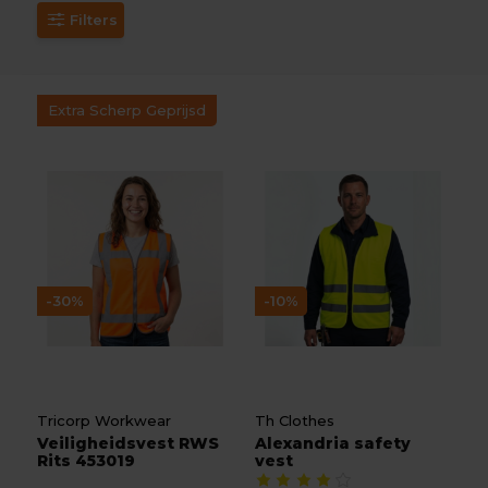
Filters
Extra Scherp Geprijsd
-30%
-10%
Tricorp Workwear
Th Clothes
Veiligheidsvest RWS
Alexandria safety
Rits 453019
vest