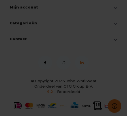
Mijn account
Categorieën
Contact
© Copyright 2026
Jobo Workwear
Onderdeel van CTG Group B.V.
9.2
- Beoordeeld