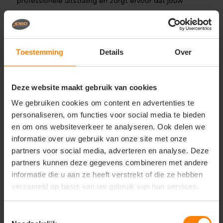
professionele uitstraling en zorgt ervoor dat jouw
medewerkers herkenbaar zijn. Dit is met name handig
in sectoren zoals de bouw, horeca en industrie.
Werkshirts bedrukken
Toestemming
Details
Over
T-shirts zijn perfect voor dagelijkse werkkleding of
promotionele acties. Met zeefdruk of transferdruk krijgt
Deze website maakt gebruik van cookies
jouw logo een strakke en duurzame uitstraling. Ideaal
We gebruiken cookies om content en advertenties te
voor evenementen, beurzen en horeca.
personaliseren, om functies voor social media te bieden
en om ons websiteverkeer te analyseren. Ook delen we
Sweaters Bedrukken of Borduren
informatie over uw gebruik van onze site met onze
Wil je comfortabele en warme werkkleding met jouw
partners voor social media, adverteren en analyse. Deze
logo? Een geborduurde hoodie of sweater zorgt voor
partners kunnen deze gegevens combineren met andere
een luxe en professionele uitstraling. Deze zijn ideaal
informatie die u aan ze heeft verstrekt of die ze hebben
voor zowel binnen- als buitenwerk.
verzameld op basis van uw gebruik van hun services.
Overhemden Borduren
Toestemmingsselectie