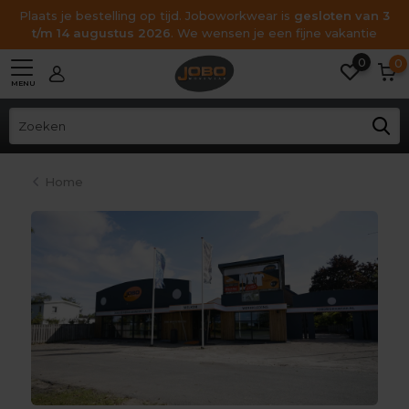
Plaats je bestelling op tijd. Joboworkwear is
gesloten van 3
t/m 14 augustus 2026
. We wensen je een fijne vakantie
0
0
MENU
Home