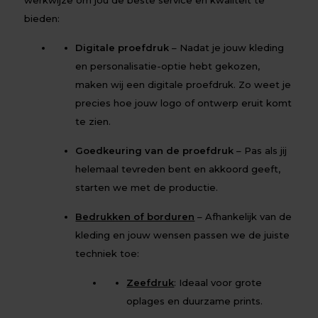
werkwijze om jou de beste service en kwaliteit te
bieden:
Digitale proefdruk
– Nadat je jouw kleding
en personalisatie-optie hebt gekozen,
maken wij een digitale proefdruk. Zo weet je
precies hoe jouw logo of ontwerp eruit komt
te zien.
Goedkeuring van de proefdruk
– Pas als jij
helemaal tevreden bent en akkoord geeft,
starten we met de productie.
Bedrukken of borduren
– Afhankelijk van de
kleding en jouw wensen passen we de juiste
techniek toe:
Zeefdruk
: Ideaal voor grote
oplages en duurzame prints.