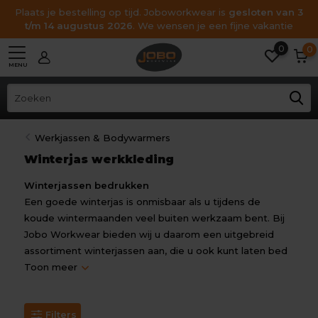
Plaats je bestelling op tijd. Joboworkwear is
gesloten van 3
t/m 14 augustus 2026
. We wensen je een fijne vakantie
0
0
MENU
Werkjassen & Bodywarmers
Winterjas werkkleding
Winterjassen bedrukken
Een goede winterjas is onmisbaar als u tijdens de
koude wintermaanden veel buiten werkzaam bent. Bij
Jobo Workwear bieden wij u daarom een uitgebreid
assortiment winterjassen aan, die u ook kunt laten bed
Toon meer
Filters