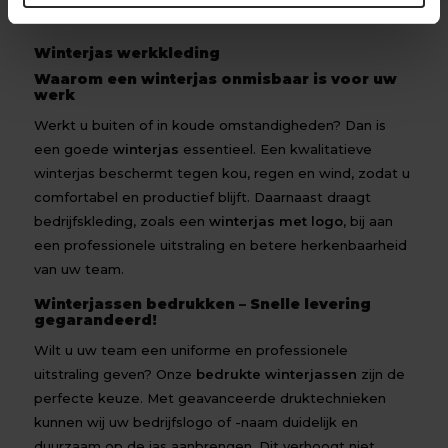
Winterjas werkkleding
Waarom een winterjas onmisbaar is voor uw
werk
Werkt u buiten of in koude omstandigheden? Dan is
een goede
winterjas
essentieel. Een kwalitatieve
winterjas beschermt tegen kou, regen en wind, zodat u
comfortabel en productief blijft. Daarnaast draagt
bedrijfskleding, zoals een
winterjas met logo
, bij aan
een professionele uitstraling en betere herkenbaarheid
van uw team.
Winterjassen bedrukken – Snelle levering
gegarandeerd!
Wilt u uw team een uniforme en professionele
uitstraling geven? Onze
bedrukte winterjassen
zijn de
perfecte keuze. Met geavanceerde druktechnieken
kunnen wij uw bedrijfslogo of -naam duidelijk en
duurzaam op de jas aanbrengen. Dit verhoogt niet