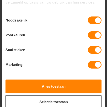
verzameld op basis van uw gebruik van hun services.
Tricorp Workwear
Jobman
Winter Softshell
Jobman Winterjas
Parka Rewear 402713
65117913
Toestemmingsselectie
Noodzakelijk
Materiaal: Poliamide
Meer stuks = meer korting
Fit: Regular Fit
Snelle levering (tot binnen 48u)
Eigenschap: Waterafstotend
Met of zonder bedrukking
Voorkeuren
155,-
149,43
Excl. btw
Excl. btw
Bekijken
Bekijken
Statistieken
Marketing
1
2
3
4
5
Alles toestaan
Selectie toestaan