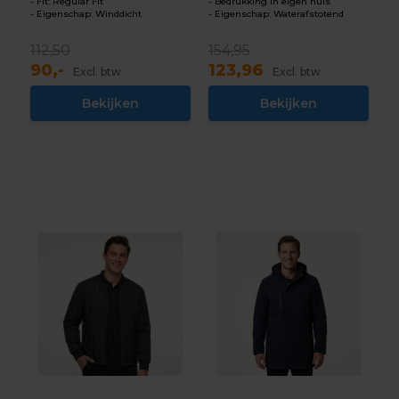
Fit: Regular Fit
Bedrukking in eigen huis
Eigenschap: Winddicht
Eigenschap: Waterafstotend
112,50
154,95
90,-
123,96
Excl. btw
Excl. btw
Bekijken
Bekijken