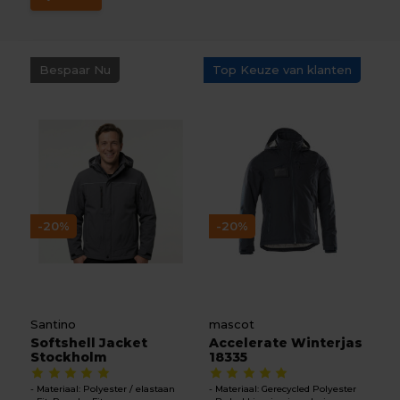
Bespaar Nu
Top Keuze van klanten
-20%
-20%
Santino
mascot
Softshell Jacket
Accelerate Winterjas
Stockholm
18335
Materiaal: Polyester / elastaan
Materiaal: Gerecycled Polyester