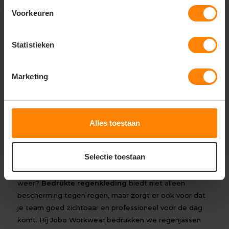
Voorkeuren
Regenkleding
Regenkleding voor optimale bescherming
Statistieken
Wanneer je in weer en wind werkt, is goede
regenkleding onmisbaar. Of je nu op de bouwplaats
Marketing
staat, in de logistiek werkt of buitenactiviteiten
organiseert, waterdichte kleding zorgt ervoor dat je
droog en comfortabel blijft. Bij Jobo Workwear vind je
een breed assortiment regenkleding, variërend van
Alles toestaan
regenjassen en broeken tot complete regenpakken.
Bedrukte regenkleding voor een
professionele uitstraling
Selectie toestaan
Wil je je bedrijf herkenbaar maken, zelfs bij slecht
weer?
Bedrukte regenkleding
biedt niet alleen
bescherming tegen regen, maar zorgt er ook voor dat
je team goed zichtbaar en professioneel voor de dag
komt. Bij Jobo Workwear bedrukken we regenjassen