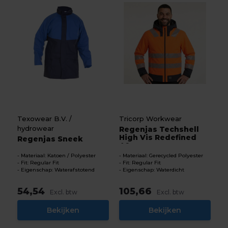
Texowear B.V. /
Tricorp Workwear
hydrowear
Regenjas Techshell
High Vis Redefined
Regenjas Sneek
40...
Materiaal: Katoen / Polyester
Materiaal: Gerecycled Polyester
Fit: Regular Fit
Fit: Regular Fit
Eigenschap: Waterafstotend
Eigenschap: Waterdicht
54,54
105,66
Excl. btw
Excl. btw
Bekijken
Bekijken