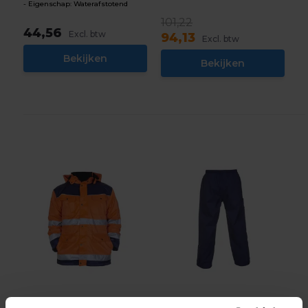
Eigenschap: Waterafstotend
101,22
44,56
Excl. btw
94,13
Excl. btw
Bekijken
Bekijken