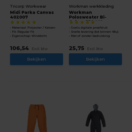
Tricorp Workwear
Workman werkkleding
Midi Parka Canvas
Workman
402007
Polosweater Bi-
Colour JB2401
Materiaal: Polyester / Katoen
Gratis digitale proefdruk
Fit: Regular Fit
Snelle levering (tot binnen 48u)
Eigenschap: Winddicht
Met of zonder bedrukking
106,54
25,75
Excl. btw
Excl. btw
Bekijken
Bekijken