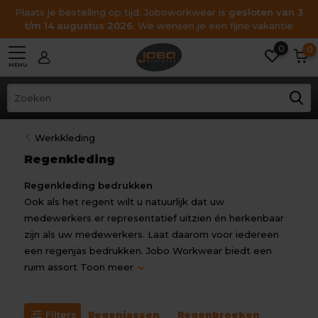
Plaats je bestelling op tijd. Joboworkwear is
gesloten van 3
t/m 14 augustus 2026
. We wensen je een fijne vakantie
0
0
MENU
Werkkleding
Regenkleding
Regenkleding bedrukken
Ook als het regent wilt u natuurlijk dat uw
medewerkers er representatief uitzien én herkenbaar
zijn als uw medewerkers. Laat daarom voor iedereen
een regenjas bedrukken. Jobo Workwear biedt een
ruim assort
Toon meer
Filters
Regenjassen
Regenbroeken