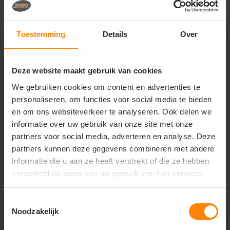
Texowear B.V. /
Texowear B.V. /
hydrowear
hydrowear
EN 20471 Parka
Regenbroek Neede
Toestemming
Details
Over
Liverpool
Materiaal: Gerecycled Polyester
Materiaal: Gerecycled Polyester
Fit: Regular Fit
Fit: Regular Fit
Eigenschap: Hoge kwaliteit
Eigenschap: Hoge kwaliteit
Deze website maakt gebruik van cookies
92,07
51,13
Excl. btw
Excl. btw
We gebruiken cookies om content en advertenties te
personaliseren, om functies voor social media te bieden
Bekijken
Bekijken
en om ons websiteverkeer te analyseren. Ook delen we
informatie over uw gebruik van onze site met onze
partners voor social media, adverteren en analyse. Deze
partners kunnen deze gegevens combineren met andere
informatie die u aan ze heeft verstrekt of die ze hebben
verzameld op basis van uw gebruik van hun services.
1
2
3
4
5
Toestemmingsselectie
Noodzakelijk