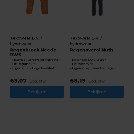
Texowear B.V. /
Texowear B.V. /
hydrowear
hydrowear
Regenbroek Neede
Regenoveral Nuth
RWS
Materiaal: Gerecycled Polyester
Materiaal: 100% Katoen
Fit: Regular Fit
Fit: Modern fit
Eigenschap: Hoge kwaliteit
Eigenschap: Brandvertragend
63,07
68,19
Excl. btw
Excl. btw
Bekijken
Bekijken