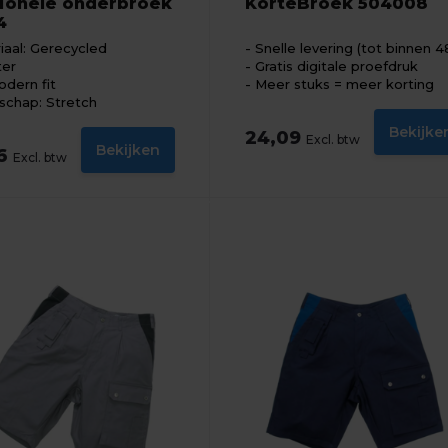
tionele onderbroek
KorteBroek 504008
4
iaal: Gerecycled
Snelle levering (tot binnen 4
ter
Gratis digitale proefdruk
odern fit
Meer stuks = meer korting
schap: Stretch
Bekijke
24,09
Excl. btw
Bekijken
06
Excl. btw