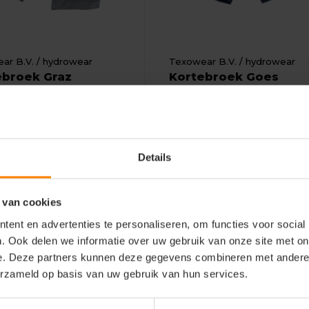
ar B.V. / hydrowear
Texowear B.V. / hydrowear
ebroek Graz
Kortebroek Goes
iaal: Katoen / Polyester /
Materiaal: Katoen / Polyester
aan
Elasthaan
egular Fit
Fit: Regular Fit
Details
schap: Hoge kwaliteit
Eigenschap: Hoge kwaliteit
Bekijken
Bekijke
4
25,54
Excl. btw
Excl. btw
 van cookies
ent en advertenties te personaliseren, om functies voor social
. Ook delen we informatie over uw gebruik van onze site met on
e. Deze partners kunnen deze gegevens combineren met andere i
erzameld op basis van uw gebruik van hun services.