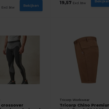
Bekijke
19,57
Excl. btw
Bekijken
6
Excl. btw
t
Tricorp Workwear
| crossover
Tricorp Chino Premiu