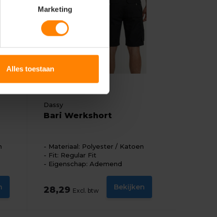
Marketing
Alles toestaan
Dassy
Bari Werkshort
n
Materiaal: Polyester / Katoen
Fit: Regular Fit
Eigenschap: Ademend
n
Bekijken
28,29
Excl. btw