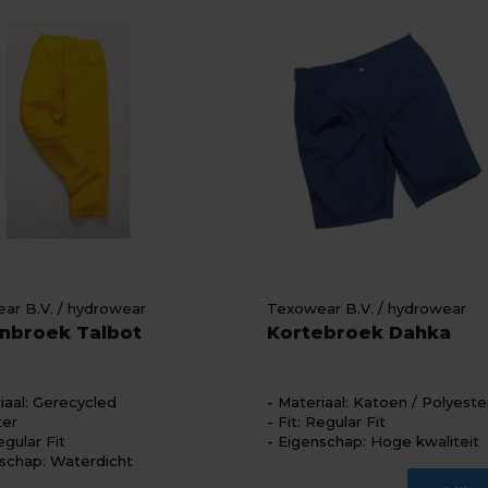
ar B.V. / hydrowear
Texowear B.V. / hydrowear
nbroek Talbot
Kortebroek Dahka
iaal: Gerecycled
Materiaal: Katoen / Polyeste
ter
Fit: Regular Fit
egular Fit
Eigenschap: Hoge kwaliteit
schap: Waterdicht