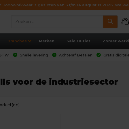
ijd. Joboworkwear is
gesloten van 3 t/m 14 augustus 2026
. We wen
support_age
Branches
Merken
Sale Outlet
Zomer werk
l BTW
Snelle levering
Achteraf Betalen
Gratis digita
ls voor de industriesector
oduct(en)