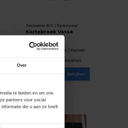
Texowear B.V. / hydrowear
Kortebroek Vasse
 /
Materiaal: Polyester / Katoen
Fit: Regular Fit
Eigenschap: Hoge kwaliteit
Over
Bekijken
28,10
Excl. btw
n
 media te bieden en om ons
ze partners voor social
nformatie die u aan ze heeft