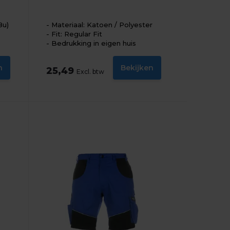
8u)
Materiaal: Katoen / Polyester
Fit: Regular Fit
Bedrukking in eigen huis
n
Bekijken
25,49
Excl. btw