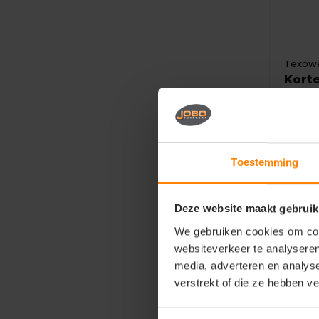
Texowe
Kort
Mater
Elasth
Fit: R
Toestemming
Eigen
25,5
Deze website maakt gebruik
We gebruiken cookies om cont
websiteverkeer te analyseren
media, adverteren en analys
verstrekt of die ze hebben v
Toestemmingsselectie