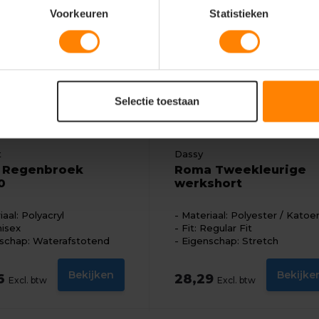
Voorkeuren
Statistieken
Selectie toestaan
t
Dassy
 Regenbroek
Roma Tweekleurige
0
werkshort
iaal: Polyacryl
Materiaal: Polyester / Katoe
nisex
Fit: Regular Fit
schap: Waterafstotend
Eigenschap: Stretch
Bekijken
Bekijke
26
28,29
Excl. btw
Excl. btw