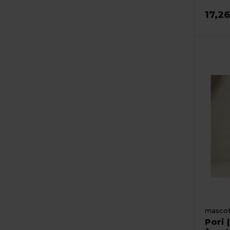
17,2
masco
Pori 