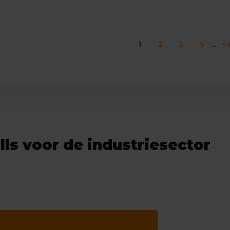
1
2
3
4
...
4
ls voor de industriesector