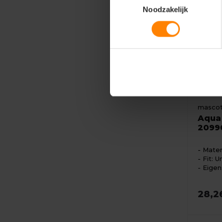
Noodzakelijk
masco
Aqua
2099
Mater
Fit: U
Eigen
28,