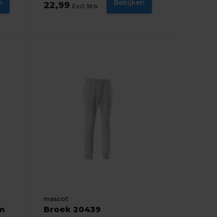
n
Bekijken
22,99
Excl. btw
mascot
m
Broek 20439