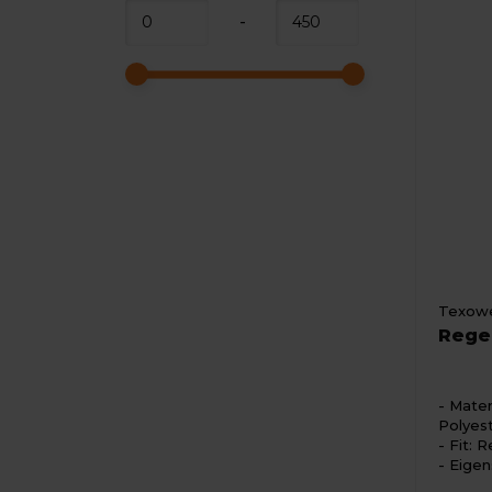
-
Texowe
Rege
Mater
Polyes
Fit: R
Eigen