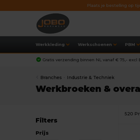
Plaats je bestelling op t
Werkkleding
Werkschoenen
PBM
Gratis verzending binnen NL vanaf € 75,- exc
Branches
-
Industrie & Techniek
Werkbroeken & overal
520 Pr
Filters
Prijs