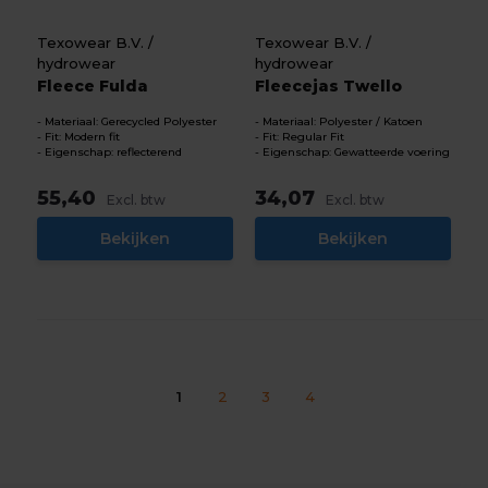
Texowear B.V. /
Texowear B.V. /
hydrowear
hydrowear
Fleece Fulda
Fleecejas Twello
Materiaal: Gerecycled Polyester
Materiaal: Polyester / Katoen
Fit: Modern fit
Fit: Regular Fit
Eigenschap: reflecterend
Eigenschap: Gewatteerde voering
55,40
34,07
Excl. btw
Excl. btw
Bekijken
Bekijken
1
2
3
4