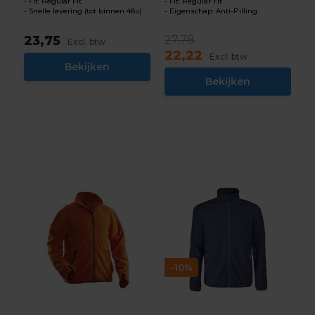
Fit: Regular Fit
Fit: Regular Fit
Snelle levering (tot binnen 48u)
Eigenschap: Anti-Pilling
23,75
27,78
Excl. btw
22,22
Excl. btw
Bekijken
Bekijken
-10%