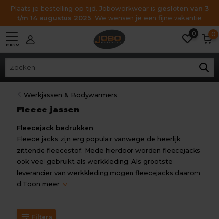
Plaats je bestelling op tijd. Joboworkwear is
gesloten van 3
t/m 14 augustus 2026
. We wensen je een fijne vakantie
0
0
MENU
Werkjassen & Bodywarmers
Fleece jassen
Fleecejack bedrukken
Fleece jacks zijn erg populair vanwege de heerlijk
zittende fleecestof. Mede hierdoor worden fleecejacks
ook veel gebruikt als werkkleding. Als grootste
leverancier van werkkleding mogen fleecejacks daarom
d
Toon meer
Filters