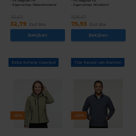
Fit: Regular Fit
Fit: Regular Fit
Eigenschap: Waterafstotend
Eigenschap: Winddicht
36,43
108,47
32,79
75,93
Excl. btw
Excl. btw
Bekijken
Bekijken
Extra Scherp Geprijsd
Top Keuze van klanten
-10%
-20%