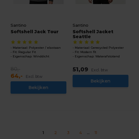
Santino
Santino
Softshell Jack Tour
Softshell Jacket
Seattle
Materiaal: Polyester / elastaan
Materiaal: Gerecycled Polyester
Fit: Regular Fit
Fit: Modern fit
Eigenschap: Winddicht
Eigenschap: Waterafstotend
80,-
51,09
Excl. btw
64,-
Excl. btw
Bekijken
Bekijken
1
2
3
4
...
11