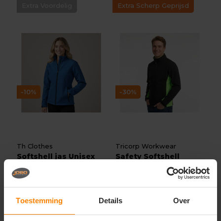
Extra Voordelig
Extra Scherp Geprijsd
-10%
-30%
Th Clothes
Tricorp Workwear
Softshell jas Unisex
Safety Softshell
met ritssluiting Ea...
Bicolor 402002
Materiaal: Gerecycled Polyester
Materiaal: Polyester / Katoen
Fit: Unisex
Fit: Regular Fit
Eigenschap: Winddicht
Eigenschap: Winddicht
Toestemming
Details
Over
28,30
71,93