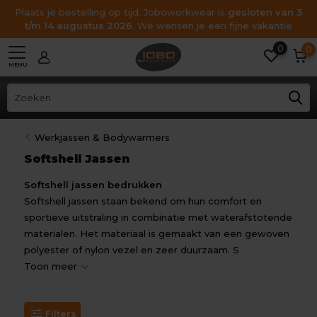
Plaats je bestelling op tijd. Joboworkwear is
gesloten van 3
t/m 14 augustus 2026
. We wensen je een fijne vakantie
0
0
MENU
Werkjassen & Bodywarmers
Softshell Jassen
Softshell jassen bedrukken
Softshell jassen staan bekend om hun comfort en
sportieve uitstraling in combinatie met waterafstotende
materialen. Het materiaal is gemaakt van een gewoven
polyester of nylon vezel en zeer duurzaam. S
Toon meer
Filters