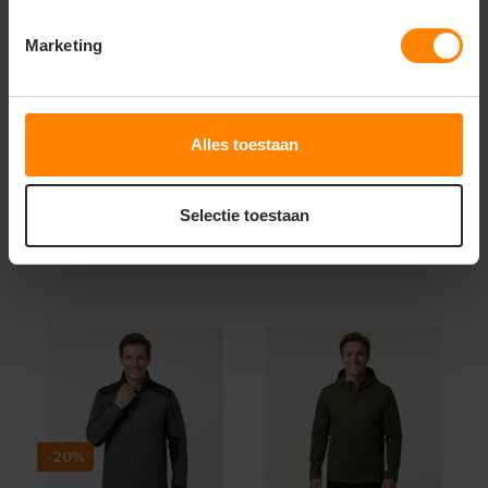
jas heren 226104...
Stockholm Ladies
Marketing
Bedrukking in eigen huis
Materiaal: Polyester / elastaan
Gratis digitale proefdruk
Fit: Slim Fit
Met of zonder bedrukking
Eigenschap: Waterafstotend
64,01
91,82
Excl. btw
Excl. btw
Alles toestaan
Bekijken
Bekijken
Selectie toestaan
-20%