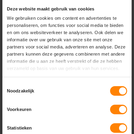
25,47
50,35
Excl. btw
Excl. btw
Deze website maakt gebruik van cookies
Bekijken
Bekijken
We gebruiken cookies om content en advertenties te
personaliseren, om functies voor social media te bieden
en om ons websiteverkeer te analyseren. Ook delen we
informatie over uw gebruik van onze site met onze
partners voor social media, adverteren en analyse. Deze
partners kunnen deze gegevens combineren met andere
informatie die u aan ze heeft verstrekt of die ze hebben
verzameld op basis van uw gebruik van hun services.
Toestemmingsselectie
Noodzakelijk
Voorkeuren
printer
Santino
Statistieken
printer trial softshell
Softshell Jacket