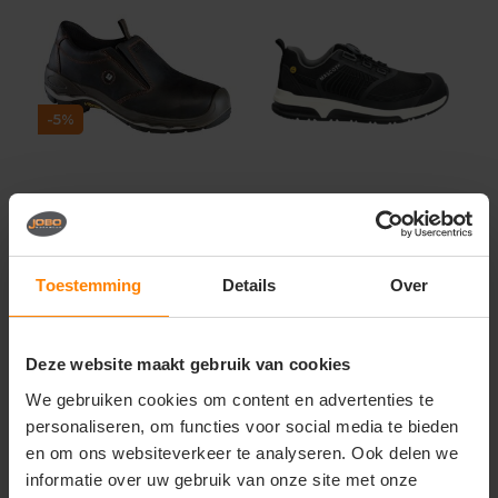
-5%
Grisport Safety
mascot
Grisport Safety 72009
Mascot
L / 33412 Instappe...
veiligheidsschoenen
Toestemming
Details
Over
laag f0660
Materiaal: 100% Leer
Gratis digitale proefdruk
Fit: Laag Model
Meer stuks = meer korting
Eigenschap: Werkschoenen S3
Snelle levering (tot binnen 48u)
Deze website maakt gebruik van cookies
88,08
131,71
We gebruiken cookies om content en advertenties te
Excl. btw
83,68
personaliseren, om functies voor social media te bieden
Excl. btw
Bekijken
en om ons websiteverkeer te analyseren. Ook delen we
Bekijken
informatie over uw gebruik van onze site met onze