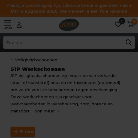
Plaats je bestelling op tijd. Joboworkwear is
gesloten van 3
t/m 14 augustus 2026
. We wensen je een fijne vakantie
0
0
MENU
Veiligheidsschoenen
S1P Werkschoenen
S1P veiligheidsschoenen zijn voorzien van verharde
(staal of kunststof) neuzen en tussenzool (optioneel)
om zo de voet te beschermen tegen beschadiging.
Deze werkschoenen zijn geschikt voor
werkzaamheden in warehousing, zorg, horeca en
transport.
Toon meer
Filters