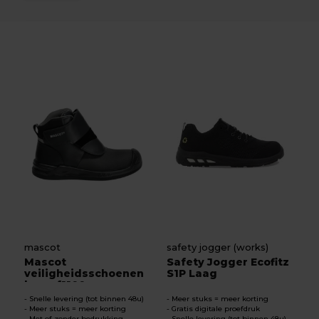
mascot
safety jogger (works)
Mascot
Safety Jogger Ecofitz
veiligheidsschoenen
S1P Laag
hoog f1100
Snelle levering (tot binnen 48u)
Meer stuks = meer korting
Meer stuks = meer korting
Gratis digitale proefdruk
Met of zonder bedrukking
Snelle levering (tot binnen 48u)