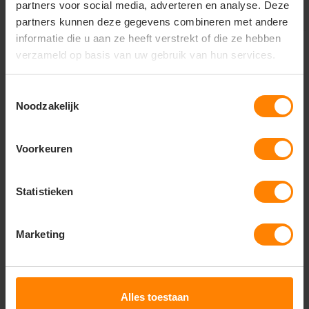
partners voor social media, adverteren en analyse. Deze
partners kunnen deze gegevens combineren met andere
informatie die u aan ze heeft verstrekt of die ze hebben
verzameld op basis van uw gebruik van hun services.
Toestemmingsselectie
Noodzakelijk
Voorkeuren
Statistieken
Marketing
Atlas
Sixton Peak
Atlas XN 1795 Top
Sixton dance 91195-42
Safety Laag S1P
s1p esd
Meer stuks = meer korting
Materiaal: Kunststof
Alles toestaan
Bedrukking in eigen huis
Fit: Laag Model
Met of zonder bedrukking
Eigenschap: Werkschoenen S1P