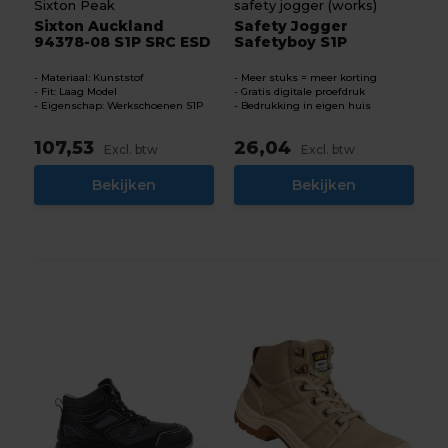
Sixton Peak
safety jogger (works)
Sixton Auckland
Safety Jogger
94378-08 S1P SRC ESD
Safetyboy S1P
Materiaal: Kunststof
Meer stuks = meer korting
Fit: Laag Model
Gratis digitale proefdruk
Eigenschap: Werkschoenen S1P
Bedrukking in eigen huis
107,53
26,04
Excl. btw
Excl. btw
Bekijken
Bekijken