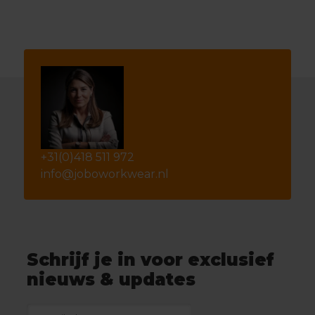
+31(0)418 511 972
info@joboworkwear.nl
Schrijf je in voor exclusief
nieuws & updates