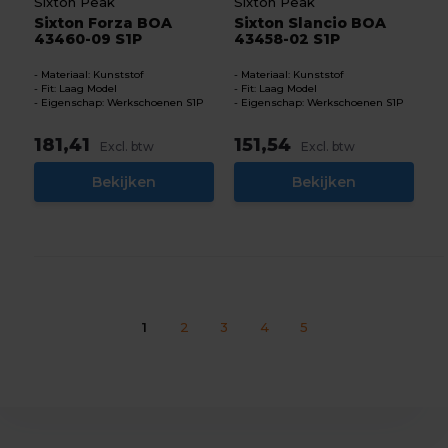
Sixton Peak
Sixton Peak
Sixton Forza BOA
Sixton Slancio BOA
43460-09 S1P
43458-02 S1P
Materiaal: Kunststof
Materiaal: Kunststof
Fit: Laag Model
Fit: Laag Model
Eigenschap: Werkschoenen S1P
Eigenschap: Werkschoenen S1P
181,41
151,54
Excl. btw
Excl. btw
Bekijken
Bekijken
1
2
3
4
5