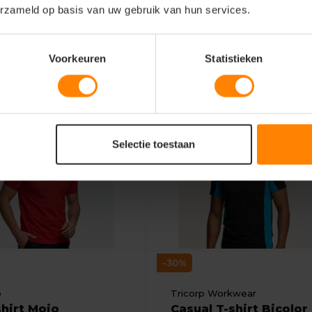
erzameld op basis van uw gebruik van hun services.
11,26
Bekijken
Bekijke
7,88
Excl. btw
Excl. btw
Voorkeuren
Statistieken
Extra Scherp Geprijsd
Selectie toestaan
-30%
o
Tricorp Workwear
hirt Mojo
Casual T-shirt Bicolor