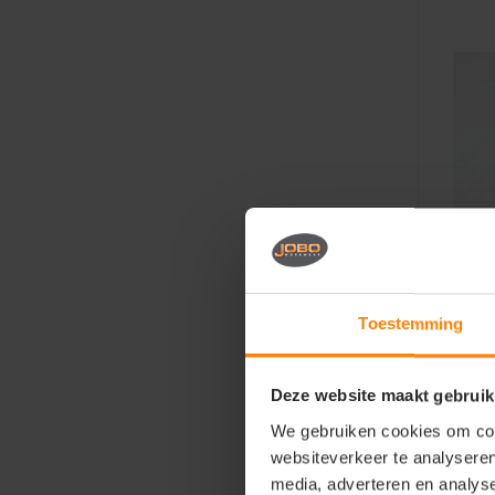
-20%
Toestemming
Santin
T-shi
Deze website maakt gebruik
We gebruiken cookies om cont
Mater
websiteverkeer te analyseren
Fit: M
Eigen
media, adverteren en analys