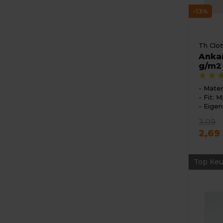
-13%
Th Clo
Ankar
g/m2
Mater
Fit: M
Eigen
3,09
2,69
Top Keu