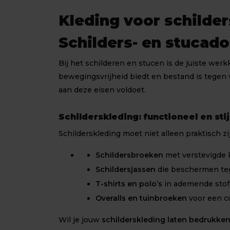
Kleding voor schilde
Schilders- en stucad
Bij het schilderen en stucen is de juiste wer
bewegingsvrijheid biedt en bestand is tegen v
aan deze eisen voldoet.
Schilderskleding: functioneel en stij
Schilderskleding moet niet alleen praktisch z
Schildersbroeken
met verstevigde 
Schildersjassen
die beschermen teg
T-shirts
en polo’s
in ademende stoff
Overalls en tuinbroeken
voor een c
Wil je jouw
schilderskleding laten bedrukke