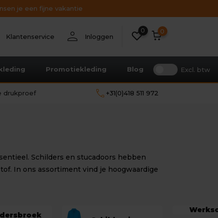
sen je een fijne vakantie
Bekijk alle resultaten
0
nt
person
0
Klantenservice
Inloggen
kleding
Promotiekleding
Blog
Excl. btw
call
le drukproef
+31(0)418 511 972
ssentieel. Schilders en stucadoors hebben
stof. In ons assortiment vind je hoogwaardige
Werks
ldersbroek