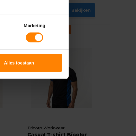
10,63
n
Bekijken
8,50
Excl. btw
Marketing
Extra Scherp Geprijsd
Alles toestaan
Tricorp Workwear
Casual T-shirt Bicolor