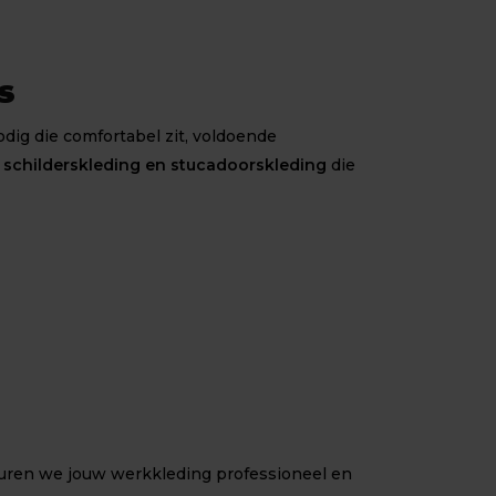
s
odig die comfortabel zit, voldoende
e
schilderskleding en stucadoorskleding
die
uren we jouw werkkleding professioneel en