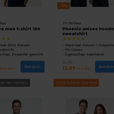
-10%
thes
Th Clothes
a men t-shirt 190
Phoenix unisex hood
sweatshirt
iaal: 100% Katoen
Materiaal: Katoen / Polyeste
odern fit
Fit: Unisex
schap: Zwaarder gewicht
Eigenschap: Ademend
14,30
Bekijken
Bekijke
12,87
Excl. btw
Excl. btw
ze van klanten
Extra Scherp Geprijsd