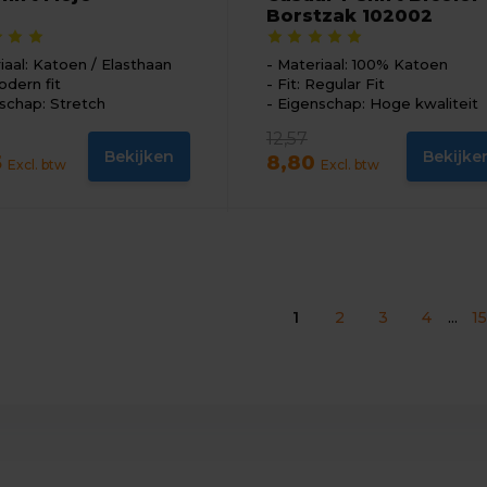
Borstzak 102002
iaal: Katoen / Elasthaan
Materiaal: 100% Katoen
odern fit
Fit: Regular Fit
schap: Stretch
Eigenschap: Hoge kwaliteit
12,57
Bekijken
Bekijke
5
8,80
Excl. btw
Excl. btw
1
2
3
4
...
1