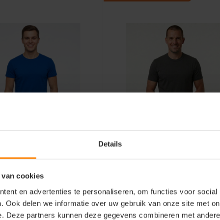
-30%
Details
o
Tricorp Workwear
rt Jace+ C-neck
Casual T-shirt 200 Gr
60°C Wasbaar 101017
 van cookies
ent en advertenties te personaliseren, om functies voor social
iaal: 100% Katoen
Materiaal: Katoen / Elasthaa
. Ook delen we informatie over uw gebruik van onze site met on
odern fit
Fit: Regular Fit
schap: licht gewicht
Eigenschap: Stretch
e. Deze partners kunnen deze gegevens combineren met andere i