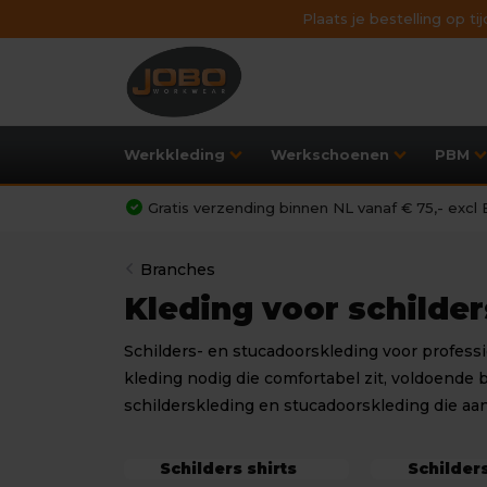
Plaats je bestelling op t
Werkkleding
Werkschoenen
PBM
Gratis verzending binnen NL vanaf € 75,- exc
Branches
Kleding voor schilde
Schilders- en stucadoorskleding voor professi
kleding nodig die comfortabel zit, voldoende 
schilderskleding en stucadoorskleding die aa
Schilders shirts
Schilder