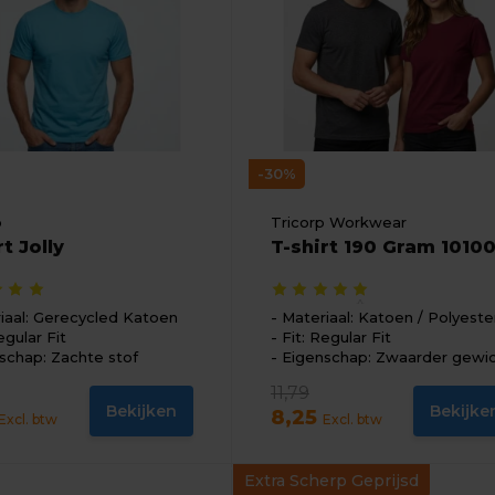
-30%
o
Tricorp Workwear
rt Jolly
T-shirt 190 Gram 1010
iaal: Gerecycled Katoen
Materiaal: Katoen / Polyeste
egular Fit
Fit: Regular Fit
schap: Zachte stof
Eigenschap: Zwaarder gewi
11,79
Bekijken
Bekijke
8,25
Excl. btw
Excl. btw
Extra Scherp Geprijsd