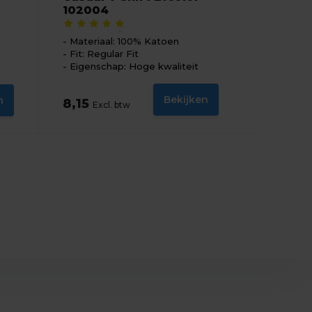
102004
Materiaal: 100% Katoen
Fit: Regular Fit
Eigenschap: Hoge kwaliteit
Bekijken
n
8,15
Excl. btw
5