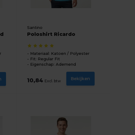
Santino
ed
Poloshirt Ricardo
r
Materiaal: Katoen / Polyester
Fit: Regular Fit
Eigenschap: Ademend
Bekijken
n
10,84
Excl. btw