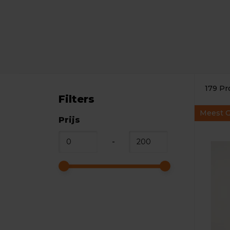
179 Pr
Filters
Meest 
Prijs
-