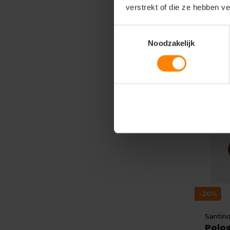
verstrekt of die ze hebben v
6,88
5,50
Toestemmingsselectie
Noodzakelijk
-20%
Santin
Polos