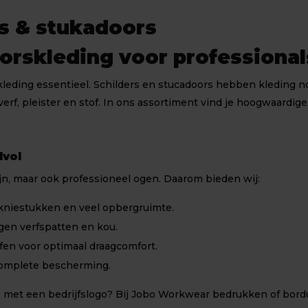
rs & stukadoors
oorskleding voor professional
kkleding essentieel. Schilders en stucadoors hebben kleding n
erf, pleister en stof. In ons assortiment vind je hoogwaardig
lvol
ijn, maar ook professioneel ogen. Daarom bieden wij:
kniestukken en veel opbergruimte.
en verfspatten en kou.
en voor optimaal draagcomfort.
omplete bescherming.
n
met een bedrijfslogo? Bij Jobo Workwear bedrukken of bord