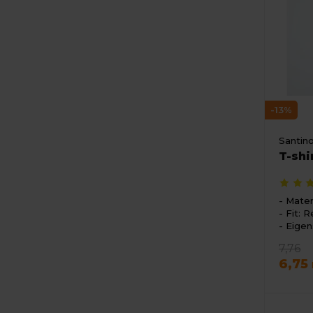
-13%
Santin
T-shi
Mater
Fit: R
Eigen
7,76
6,75