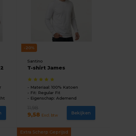
-20%
Santino
02
T-shirt James
r
Materiaal: 100% Katoen
Fit: Regular Fit
cht
Eigenschap: Ademend
11,98
n
Bekijken
9,58
Excl. btw
Extra Scherp Geprijsd