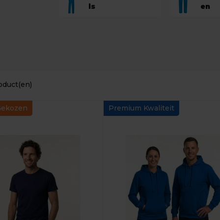
ls
en
oduct(en)
Gekozen
Premium Kwaliteit