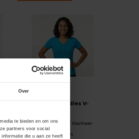
-20%
Over
Santino
am
T-shirt Jazz Ladies V-
neck
 media te bieden en om ons
n
Materiaal: Katoen / Elasthaan
ze partners voor social
Fit: Modern fit
Eigenschap: Stretch
nformatie die u aan ze heeft