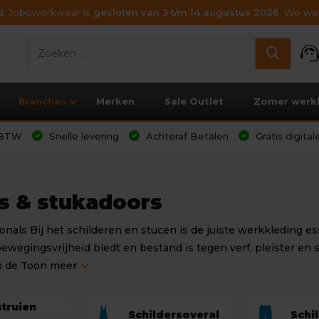
ijd. Joboworkwear is
gesloten van 3 t/m 14 augustus 2026
. We wen
support_age
Branches
Merken
Sale Outlet
Zomer werk
l BTW
Snelle levering
Achteraf Betalen
Gratis digita
rs & stukadoors
onals Bij het schilderen en stucen is de juiste werkkleding e
bewegingsvrijheid biedt en bestand is tegen verf, pleister en 
n de
Toon meer
struien
Schildersoveral
Schi