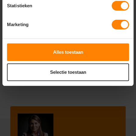
Statistieken
Overige informatie
One‑size (universeel) — passen op de meeste
werkbroeken.
Marketing
Ideaal voor extra opbergruimte van gereedschap
of materialen bij werk.
Wasbaar op 40 °C; niet geschikt voor droger of
Alles toestaan
bleaching.
Onder voorbehoud van productveranderingen.
Selectie toestaan