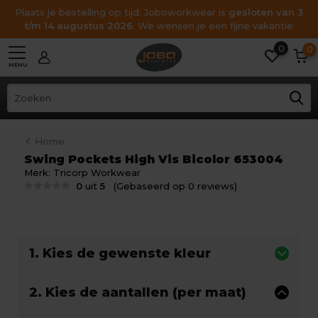
Plaats je bestelling op tijd. Joboworkwear is
gesloten van 3
t/m 14 augustus 2026
. We wensen je een fijne vakantie
0
0
MENU
Home
Swing Pockets High Vis Bicolor 653004
Merk:
Tricorp Workwear
0
uit
5
(Gebaseerd op 0 reviews)
1. Kies de gewenste kleur
2. Kies de aantallen (per maat)