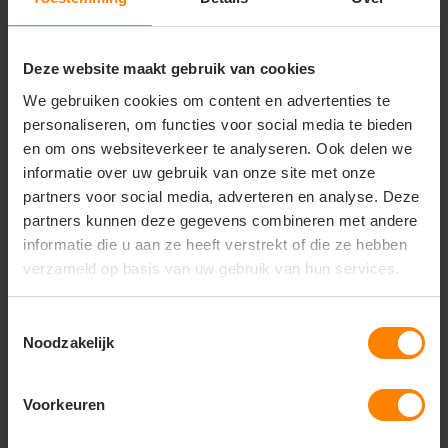
store
Bezoek onze showroom:
Provincialeweg 59 - Velddriel
Deze website maakt gebruik van cookies
We gebruiken cookies om content en advertenties te
Productomschrijving
Verzendinformatie
Accessoir
personaliseren, om functies voor social media te bieden
en om ons websiteverkeer te analyseren. Ook delen we
informatie over uw gebruik van onze site met onze
Productomschrijving
partners voor social media, adverteren en analyse. Deze
Productinformatie
partners kunnen deze gegevens combineren met andere
Swing‑pockets / holsterzakken — extra
informatie die u aan ze heeft verstrekt of die ze hebben
opbergruimte los toe te voegen aan werkbroeken.
verzameld op basis van uw gebruik van hun services.
Hoge zichtbaarheid door High‑Vis bicolor ontwerp.
Verstelbaar door clips, zodat je ze gemakkelijk aan
Toestemmingsselectie
riemlussen van je broek kunt bevestigen.
Noodzakelijk
Hoofdmateriaal / bovenmateriaal
80% polyester / 20% katoen
Voorkeuren
280 g/m²