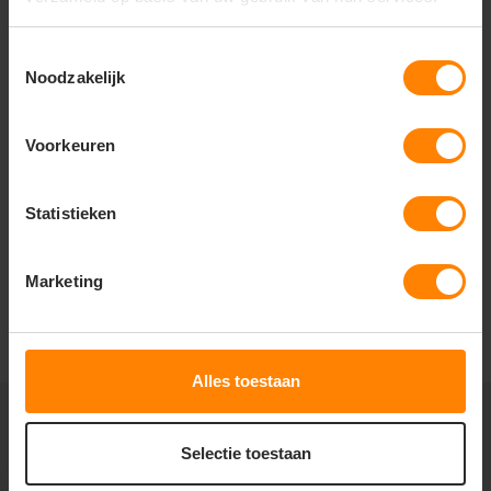
store
Bezoek onze showroom:
Provincialeweg 59 - Velddriel
Toestemmingsselectie
Noodzakelijk
Productomschrijving
Verzendinformatie
Accessoir
Voorkeuren
Productomschrijving
VOORRAAD ZEEFDRUKTRANSFERS Agib LB blokker
Statistieken
Marketing
Alles toestaan
Selectie toestaan