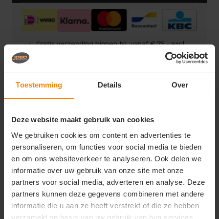
check
Gratis verzending binnen NL vanaf € 75,- excl
BTW
check
Eigen showroom
check
Gratis digitale drukproef
Toestemming
Details
Over
Deze website maakt gebruik van cookies
We gebruiken cookies om content en advertenties te
Vragen? Neem contact op
personaliseren, om functies voor social media te bieden
met onze klantenservice
en om ons websiteverkeer te analyseren. Ook delen we
informatie over uw gebruik van onze site met onze
call
+31(0)418 511 972
partners voor social media, adverteren en analyse. Deze
partners kunnen deze gegevens combineren met andere
mail
info@joboworkwear.nl
informatie die u aan ze heeft verstrekt of die ze hebben
verzameld op basis van uw gebruik van hun services.