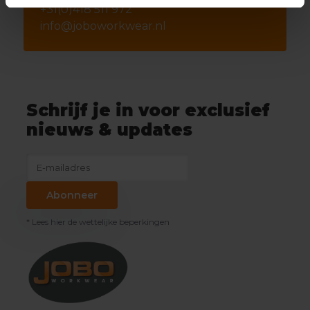
+31(0)418 511 972
info@joboworkwear.nl
Schrijf je in voor exclusief
nieuws & updates
Abonneer
* Lees hier de wettelijke beperkingen