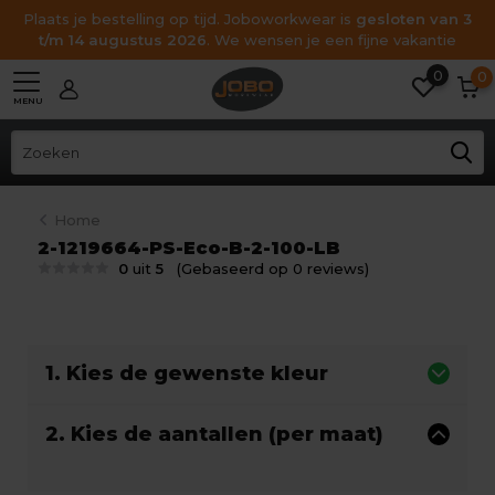
Plaats je bestelling op tijd. Joboworkwear is
gesloten van 3
t/m 14 augustus 2026
. We wensen je een fijne vakantie
0
0
MENU
Home
2-1219664-PS-Eco-B-2-100-LB
0
uit
5
(Gebaseerd op 0 reviews)
1. Kies de gewenste kleur
2. Kies de aantallen (per maat)