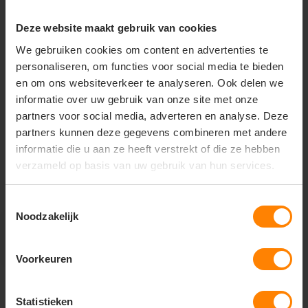
Deze website maakt gebruik van cookies
+31(0)418 511 972
We gebruiken cookies om content en advertenties te
info@joboworkwear.nl
personaliseren, om functies voor social media te bieden
en om ons websiteverkeer te analyseren. Ook delen we
informatie over uw gebruik van onze site met onze
partners voor social media, adverteren en analyse. Deze
partners kunnen deze gegevens combineren met andere
Schrijf je in voor exclusief
informatie die u aan ze heeft verstrekt of die ze hebben
nieuws & updates
verzameld op basis van uw gebruik van hun services.
Toestemmingsselectie
Noodzakelijk
Abonneer
* Lees hier de wettelijke beperkingen
Voorkeuren
Statistieken