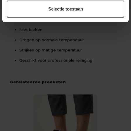
Collectie:
Aalto Professional Line
Selectie toestaan
Wasvoorschriften
Machinewasbaar op 60°C
Niet bleken
Drogen op normale temperatuur
Strijken op matige temperatuur
Geschikt voor professionele reiniging
Gerelateerde producten