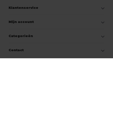
Klantenservice
Mijn account
Categorieën
Contact
© Copyright 2026
Jobo Workwear
Onderdeel van CTG Group B.V.
9.2
- Beoordeeld