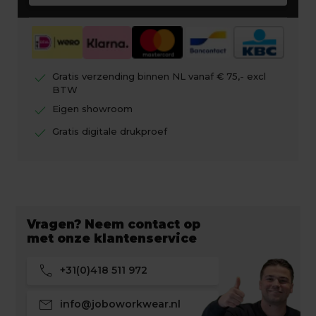
check
Gratis verzending binnen NL vanaf € 75,- excl
BTW
check
Eigen showroom
check
Gratis digitale drukproef
Vragen? Neem contact op
met onze klantenservice
call
+31(0)418 511 972
mail
info@joboworkwear.nl