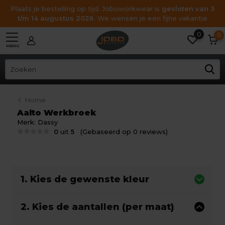
Plaats je bestelling op tijd. Joboworkwear is
gesloten van 3
t/m 14 augustus 2026
. We wensen je een fijne vakantie
0
0
MENU
Home
Aalto Werkbroek
Merk:
Dassy
0
uit
5
(Gebaseerd op 0 reviews)
1. Kies de gewenste kleur
2. Kies de aantallen (per maat)