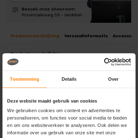
store
Bezoek onze showroom:
Provincialeweg 59 - Velddriel
Productomschrijving
Verzendinformatie
Accessoir
Productomschrijving
- Acryl stof
- Universele maat
Headwear presenteert de Acrylic Beanie #4243. Deze
Toestemming
Details
Over
beanie is gemaakt van acryl en heeft een roll-up
ontwerp. Met zijn universele pasvorm past hij
comfortabel op ieders hoofd. Een perfecte keuze om
Deze website maakt gebruik van cookies
warm te blijven en een stijlvolle toevoeging aan elke
winteroutfit.
We gebruiken cookies om content en advertenties te
personaliseren, om functies voor social media te bieden
en om ons websiteverkeer te analyseren. Ook delen we
Gerelateerde producten
informatie over uw gebruik van onze site met onze