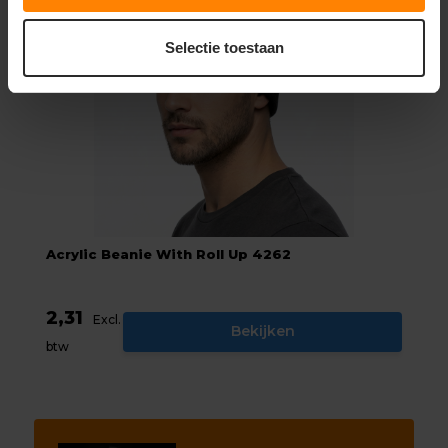
Selectie toestaan
Acrylic Beanie With Roll Up 4262
2,31
Excl.
Bekijken
btw