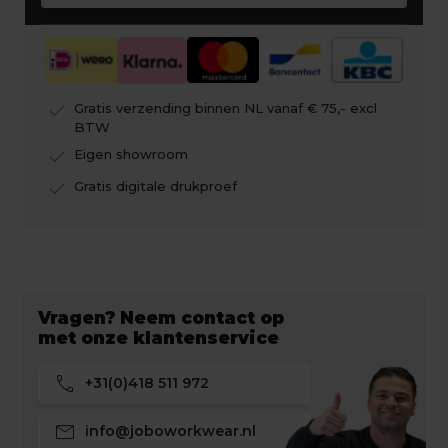
check
Gratis verzending binnen NL vanaf € 75,- excl
BTW
check
Eigen showroom
check
Gratis digitale drukproef
Vragen? Neem contact op
met onze klantenservice
call
+31(0)418 511 972
mail
info@joboworkwear.nl