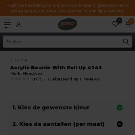
Plaats je bestelling op tijd. Joboworkwear is
gesloten van 3
t/m 14 augustus 2026
. We wensen je een fijne vakantie
0
0
MENU
Home
Acrylic Beanie With Roll Up 4243
Merk:
Headwear
0
uit
5
(Gebaseerd op 0 reviews)
1. Kies de gewenste kleur
2. Kies de aantallen (per maat)