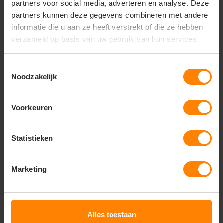
partners voor social media, adverteren en analyse. Deze
partners kunnen deze gegevens combineren met andere
informatie die u aan ze heeft verstrekt of die ze hebben
verzameld op basis van uw gebruik van hun services.
Toestemmingsselectie
Noodzakelijk
Voorkeuren
Statistieken
Acrylic Beanie With 3M Thinsulate Lining With
Roll Up 3059
Marketing
2,31
Excl.
Bekijken
btw
Alles toestaan