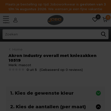
Plaats je bestelling op tijd. Joboworkwear is
gesloten van 3
t/m 14 augustus 2026
. We wensen je een fijne vakantie
0
0
MENU
Home
Akron Industry overall met kniezakken
10519
Merk:
mascot
0
uit
5
(Gebaseerd op 0 reviews)
1. Kies de gewenste kleur
2. Kies de aantallen (per maat)