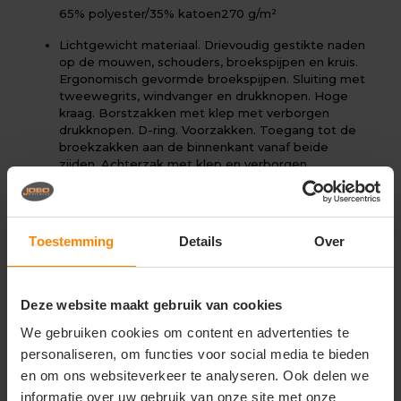
65% polyester/35% katoen
270 g/m²
Lichtgewicht materiaal. Drievoudig gestikte naden
op de mouwen, schouders, broekspijpen en kruis.
Ergonomisch gevormde broekspijpen. Sluiting met
tweewegrits, windvanger en drukknopen. Hoge
kraag. Borstzakken met klep met verborgen
drukknopen. D-ring. Voorzakken. Toegang tot de
broekzakken aan de binnenkant vanaf beide
zijden. Achterzak met klep en verborgen
drukknopen. Dijbeenzak met klep en verborgen
drukknopen. Duimstokzak. Manchetten met
drukknoopregulering. Elastiek en rugplooi.
Verstelbare kniezakken. Contraststiksels.
Toestemming
Details
Over
Gecertificeerd in combinatie met
kniebeschermertype large in overeenstemming
met EN 14404-3.
Deze website maakt gebruik van cookies
Onder voorbehoud van productveranderingen.
We gebruiken cookies om content en advertenties te
personaliseren, om functies voor social media te bieden
en om ons websiteverkeer te analyseren. Ook delen we
Gerelateerde producten
informatie over uw gebruik van onze site met onze