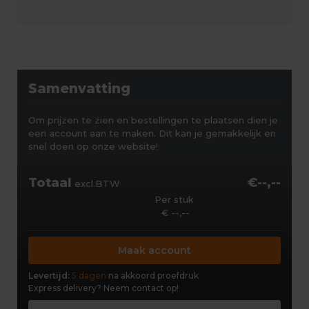
Samenvatting
Om prijzen te zien en bestellingen te plaatsen dien je
een account aan te maken. Dit kan je gemakkelijk en
snel doen op onze website!
Totaal
€--,--
excl.BTW
Per stuk
€ --,--
Maak account
Levertijd:
5 dagen
na akkoord proefdruk
Express delivery?
Neem contact op!