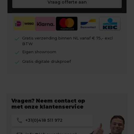
Vraag offerte aan
check
Gratis verzending binnen NL vanaf € 75,- excl
BTW
check
Eigen showroom
check
Gratis digitale drukproef
Vragen? Neem contact op
met onze klantenservice
call
+31(0)418 511 972