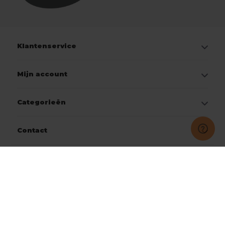
Klantenservice
Mijn account
Categorieën
Contact
© Copyright 2026
Jobo Workwear
Onderdeel van CTG Group B.V.
9.2
- Beoordeeld