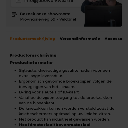
mail
info@joboworkwear.nl
store
Bezoek onze showroom:
Provincialeweg 59 - Velddriel
Productomschrijving
Verzendinformatie
Accessoir
Productomschrijving
Productinformatie
Slijtvaste, drievoudige gestikte naden voor een
extra lange levensduur.
Ergonomisch gevormde broekspijpen volgen de
bewegingen van het lichaam.
D-ring voor sleutels of ID-kaart.
Vanaf beide zijden toegang tot de broekzakken
aan de binnenkant.
De kniezakken kunnen worden versteld zodat de
kniebeschermers optimaal op uw knieën zitten.
Het product kan industrieel gewassen worden.
Hoofdmateriaal/bovenmateriaal