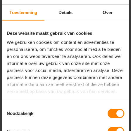
Hoofdmateriaal/bovenmateriaal
65% polyester/35% katoen
310 g/m²
Toestemming
Details
Over
Twee- en drievoudig gestikt bij de broekspijpen
en het kruis. Lage taille en voorgevormde
tailleband. Ergonomisch gevormde broekspijpen.
Deze website maakt gebruik van cookies
Riemlussen. D-ring. Gulp met rits. Gereedschapslus
We gebruiken cookies om content en advertenties te
aan beide zijden van de tailleband. Spijkerzakken
met versterkingen, extra zakken en lussen voor
personaliseren, om functies voor social media te bieden
gereedschap. Openingen voor het wegsteken van
en om ons websiteverkeer te analyseren. Ook delen we
de spijkerzakken. Voorzakken. Achterzakken met
informatie over uw gebruik van onze site met onze
versterking, klep en klittenbandsluiting. Verstelbare
hamerlussen. Dijbeenzak met telefoonzak en klep
partners voor social media, adverteren en analyse. Deze
met klittenbandsluiting. Duimstokzak versterkt
partners kunnen deze gegevens combineren met andere
med CORDURA® en met klein zakje aan de
informatie die u aan ze heeft verstrekt of die ze hebben
buitenzijde. Pennenzakje. Knopen ter bevestiging
verzameld op basis van uw gebruik van hun services.
van een mes. Verstelbare kniezakken van
duurzaam CORDURA® (500 D) met klep en
opening aan de bovenzijde. Oranje contraststiksels.
Toestemmingsselectie
Reflectie-effecten. Gecertificeerd in combinatie
Noodzakelijk
met kniebeschermertype large in
overeenstemming met EN 14404-3.
Onder voorbehoud van productveranderingen.