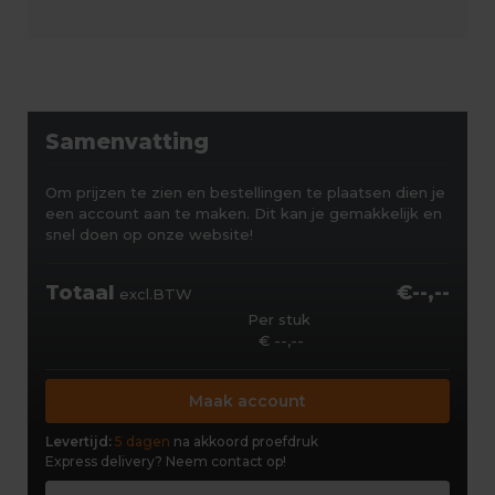
Samenvatting
Om prijzen te zien en bestellingen te plaatsen dien je
een account aan te maken. Dit kan je gemakkelijk en
snel doen op onze website!
Totaal
€--,--
excl.BTW
Per stuk
€ --,--
Maak account
Levertijd:
5 dagen
na akkoord proefdruk
Express delivery?
Neem contact op!