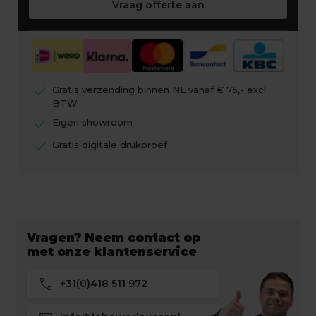
Vraag offerte aan
check
Gratis verzending binnen NL vanaf € 75,- excl
BTW
check
Eigen showroom
check
Gratis digitale drukproef
Vragen? Neem contact op
met onze klantenservice
call
+31(0)418 511 972