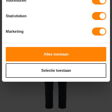
Voorkeuren
Opmerkingen
Maatschema: K2 – De omvang van de taille wordt
Statistieken
net onder de navel gemeten (zie maattabel).
Marketing
Gerelateerde producten
Alles toestaan
Selectie toestaan