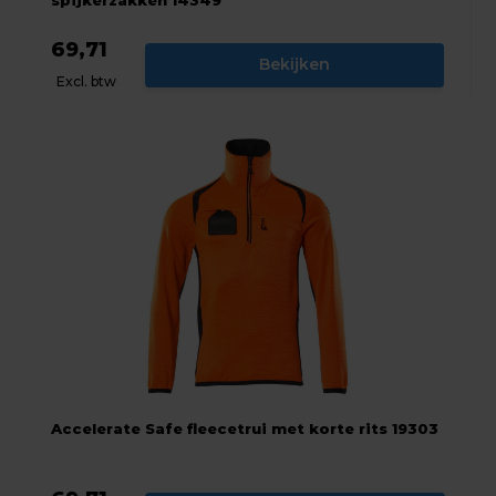
69,71
Bekijken
Excl. btw
Accelerate Safe fleecetrui met korte rits 19303