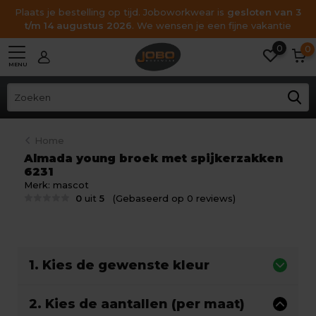
Plaats je bestelling op tijd. Joboworkwear is
gesloten van 3
t/m 14 augustus 2026
. We wensen je een fijne vakantie
0
0
MENU
Home
Almada young broek met spijkerzakken
6231
Merk:
mascot
0
uit
5
(Gebaseerd op 0 reviews)
1. Kies de gewenste kleur
2. Kies de aantallen (per maat)