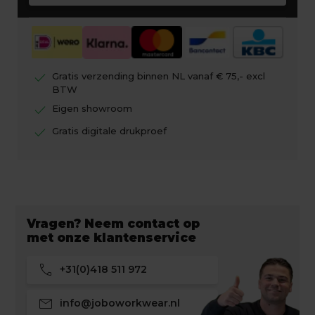
check
Gratis verzending binnen NL vanaf € 75,- excl
BTW
check
Eigen showroom
check
Gratis digitale drukproef
Vragen? Neem contact op
met onze klantenservice
call
+31(0)418 511 972
mail
info@joboworkwear.nl