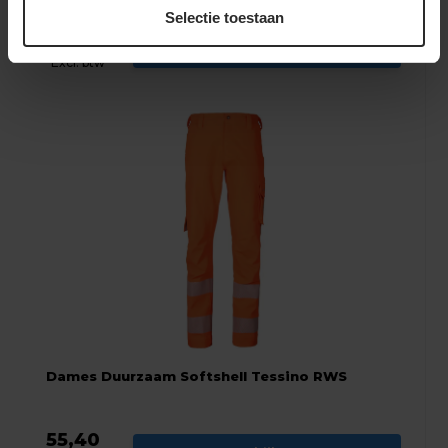
Selectie toestaan
55,40
Bekijken
Excl. btw
Dames Duurzaam Softshell Tessino RWS
55,40