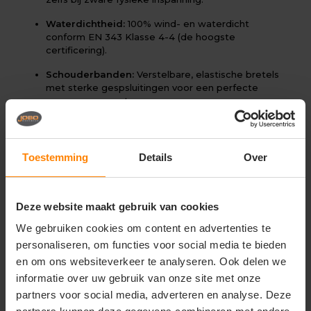
Waterdichtheid:
100% wind- en waterdicht
conform EN 343 Klasse 4-4 (de hoogste
certificering).
Schouderbanden:
Verstelbare, elastische bretels
met sterke gespsluitingen voor een perfecte
pasvorm op maat.
Bescherming:
Hoog doorlopend voor- en
achterpand (borst- en rugstuk) voor extra
beschutting tegen wind en opspattend water.
Toestemming
Details
Over
Taille:
Zijdelings verstelbaar met drukknopen of
elastiek voor een aansluitende zit over
verschillende lagen kleding.
Deze website maakt gebruik van cookies
Pijpafwerking:
De onderzijde van de broekspijpen
We gebruiken cookies om content en advertenties te
is verstelbaar met drukknopen voor een goede
personaliseren, om functies voor social media te bieden
aansluiting op laarzen of veiligheidsschoenen.
en om ons websiteverkeer te analyseren. Ook delen we
Naden:
Alle naden zijn hoogwaardig getapet,
informatie over uw gebruik van onze site met onze
waardoor lekkage op de stiklijnen uitgesloten is.
partners voor social media, adverteren en analyse. Deze