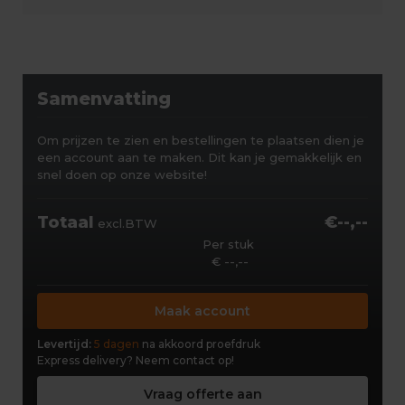
Samenvatting
Om prijzen te zien en bestellingen te plaatsen dien je
een account aan te maken. Dit kan je gemakkelijk en
snel doen op onze website!
Totaal
€--,--
excl.BTW
Per stuk
€ --,--
Maak account
Levertijd:
5 dagen
na akkoord proefdruk
Express delivery?
Neem contact op!
Vraag offerte aan