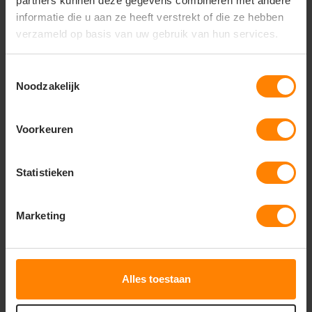
partners kunnen deze gegevens combineren met andere
Materiaal:
Soepel en slijtvast laminaat dat zijn
flexibiliteit behoudt, ook bij winterse temperaturen.
informatie die u aan ze heeft verstrekt of die ze hebben
verzameld op basis van uw gebruik van hun services.
Gerelateerde producten
Toestemmingsselectie
Noodzakelijk
Voorkeuren
Statistieken
Marketing
Alles toestaan
Duurzaam Winterparka Geneva