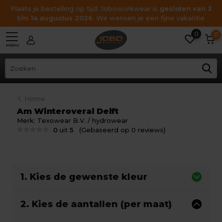
Plaats je bestelling op tijd. Joboworkwear is
gesloten van 3
t/m 14 augustus 2026
. We wensen je een fijne vakantie
0
0
MENU
Home
Am Winteroveral Delft
Merk:
Texowear B.V. / hydrowear
0
uit
5
(Gebaseerd op 0 reviews)
1. Kies de gewenste kleur
2. Kies de aantallen (per maat)