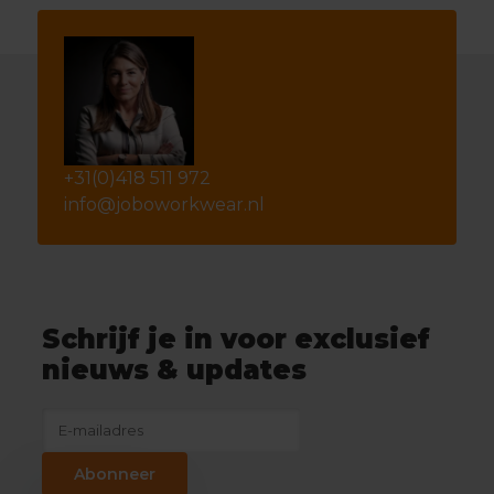
+31(0)418 511 972
info@joboworkwear.nl
Schrijf je in voor exclusief
nieuws & updates
Abonneer