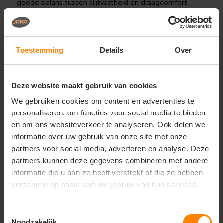
goede balans tussen slijtvastheid en draagcomfort.
Hierdoor is de Hanoi geschikt voor intensief dagelijks
gebruik in onder andere de bouw, infrastructuur en
logistiek.
Dankzij de verstelbare taille met elastiek en de
Toestemming
Details
Over
elastische banden en zijkanten sluit de overall goed aan
en biedt deze voldoende bewegingsvrijheid tijdens het
werken.
Deze website maakt gebruik van cookies
Optimale Functionaliteit en Praktisch Gebruik
We gebruiken cookies om content en advertenties te
De Hydrowear Hanoi is voorzien van diverse praktische
personaliseren, om functies voor social media te bieden
zakken, waaronder twee steekzakken met intast, een
en om ons websiteverkeer te analyseren. Ook delen we
dijbeenzak met klep en penhouder, een dubbele
duimstokzak en een achterzak. Daarnaast beschikt de
informatie over uw gebruik van onze site met onze
overall over een borstzak met rits en een extra
partners voor social media, adverteren en analyse. Deze
borstzak met klep en penhouder, zodat gereedschap
partners kunnen deze gegevens combineren met andere
en accessoires overzichtelijk kunnen worden
informatie die u aan ze heeft verstrekt of die ze hebben
opgeborgen.
verzameld op basis van uw gebruik van hun services.
De extra reflectiebies verhoogt de zichtbaarheid en
draagt bij aan extra veiligheid op de werkvloer.
Toestemmingsselectie
Perfect voor:
Noodzakelijk