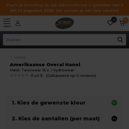
Plaats je bestelling op tijd. Joboworkwear is
gesloten van 3
t/m 14 augustus 2026
. We wensen je een fijne vakantie
0
0
MENU
Home
Amerikaanse Overal Hanoi
Merk:
Texowear B.V. / hydrowear
0
uit
5
(Gebaseerd op 0 reviews)
1. Kies de gewenste kleur
2. Kies de aantallen (per maat)