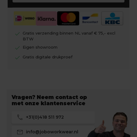
check
Gratis verzending binnen NL vanaf € 75,- excl
BTW
check
Eigen showroom
check
Gratis digitale drukproef
Vragen? Neem contact op
met onze klantenservice
call
+31(0)418 511 972
mail
info@joboworkwear.nl