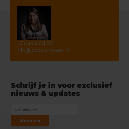
+31(0)418 511 972
info@joboworkwear.nl
Schrijf je in voor exclusief
nieuws & updates
Abonneer