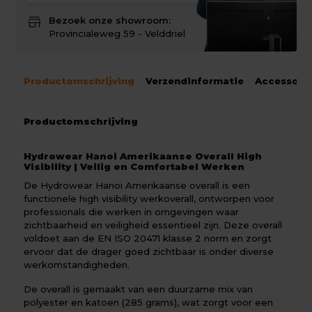
store
Bezoek onze showroom:
Provincialeweg 59 - Velddriel
Productomschrijving
Verzendinformatie
Accessoir
Productomschrijving
Hydrowear Hanoi Amerikaanse Overall High
Visibility | Veilig en Comfortabel Werken
De Hydrowear Hanoi Amerikaanse overall is een
functionele high visibility werkoverall, ontworpen voor
professionals die werken in omgevingen waar
zichtbaarheid en veiligheid essentieel zijn. Deze overall
voldoet aan de EN ISO 20471 klasse 2 norm en zorgt
ervoor dat de drager goed zichtbaar is onder diverse
werkomstandigheden.
De overall is gemaakt van een duurzame mix van
polyester en katoen (285 grams), wat zorgt voor een