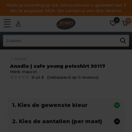
Plaats je bestelling op tijd. Joboworkwear is
gesloten van 3
t/m 14 augustus 2026
. We wensen je een fijne vakantie
0
0
MENU
Home
Anadia | safe young poloshirt 50117
Merk:
mascot
0
uit
5
(Gebaseerd op 0 reviews)
1. Kies de gewenste kleur
2. Kies de aantallen (per maat)