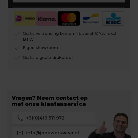
check
Gratis verzending binnen NL vanaf € 75,- excl
BTW
check
Eigen showroom
check
Gratis digitale drukproef
Vragen? Neem contact op
met onze klantenservice
call
+31(0)418 511 972
mail
info@joboworkwear.nl