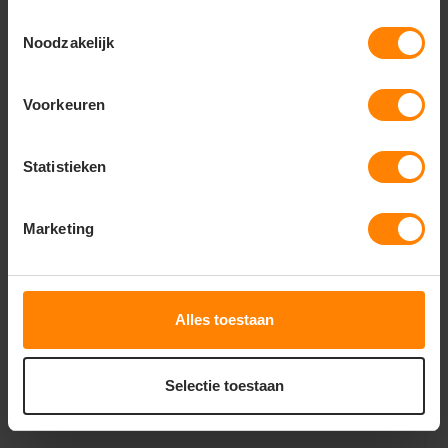
Toestemmingsselectie
Noodzakelijk
Safara | safe young winteroverall 11019
Voorkeuren
72,29
Bekijken
Excl. btw
Statistieken
Marketing
Alles toestaan
Selectie toestaan