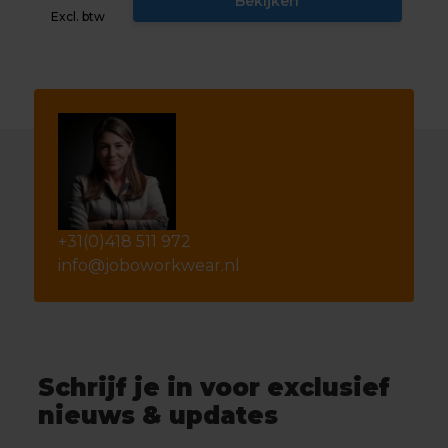
Bekijken
Excl. btw
+31(0)418 511 972
info@joboworkwear.nl
Schrijf je in voor exclusief
nieuws & updates