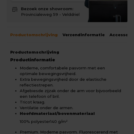
store
Bezoek onze showroom:
Provincialeweg 59 - Velddriel
Productomschrijving
Verzendinformatie
Accessoir
Productomschrijving
Productinformatie
Moderne, comfortabele pasvorm met een
optimale bewegingsvrijheid.
Extra bewegingsvrijheid door de elastische
reflectiestrepen.
Afgebiesde zijzak onder de arm voor bijvoorbeeld
een telefoon of bril.
Tricot kraag.
Ventilatie onder de armen.
Hoofdmateriaal/bovenmateriaal
100% polyester
140 g/m²
Premium. Moderne pasvorm. Fluorescerend met