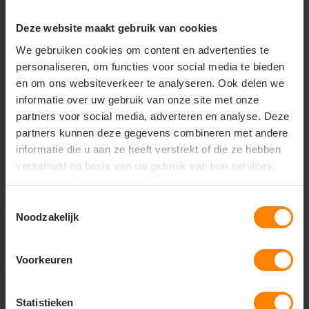
Deze website maakt gebruik van cookies
+31(0)418 511 972
We gebruiken cookies om content en advertenties te
info@joboworkwear.nl
personaliseren, om functies voor social media te bieden
en om ons websiteverkeer te analyseren. Ook delen we
informatie over uw gebruik van onze site met onze
partners voor social media, adverteren en analyse. Deze
partners kunnen deze gegevens combineren met andere
Schrijf je in voor exclusief
informatie die u aan ze heeft verstrekt of die ze hebben
nieuws & updates
verzameld op basis van uw gebruik van hun services.
Toestemmingsselectie
Noodzakelijk
Abonneer
* Lees hier de wettelijke beperkingen
Voorkeuren
Statistieken