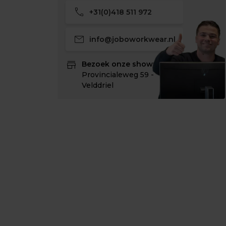
call
+31(0)418 511 972
mail
info@joboworkwear.nl
store
Bezoek onze showroom:
Provincialeweg 59 -
Velddriel