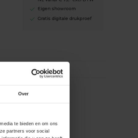
check
Eigen showroom
check
Gratis digitale drukproef
Over
 media te bieden en om ons
ze partners voor social