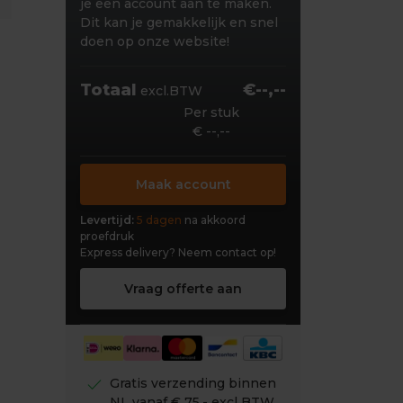
je een account aan te maken.
Dit kan je gemakkelijk en snel
doen op onze website!
Totaal
€--,--
excl.BTW
Per stuk
€ --,--
Maak account
Levertijd:
5 dagen
na akkoord
proefdruk
Express delivery?
Neem contact op!
Vraag offerte aan
check
Gratis verzending binnen
NL vanaf € 75,- excl BTW