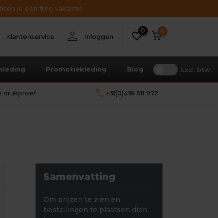
sen je een fijne vakantie
0
nt
person
0
Klantenservice
Inloggen
kleding
Promotiekleding
Blog
Excl. btw
call
le drukproef
+31(0)418 511 972
Samenvatting
Om prijzen te zien en
bestellingen te plaatsen dien