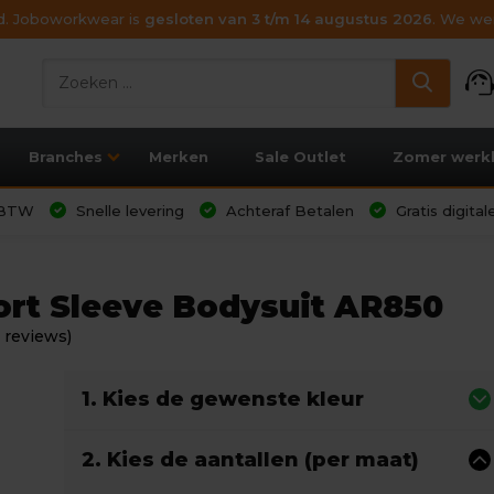
ijd. Joboworkwear is
gesloten van 3 t/m 14 augustus 2026
. We wen
support_age
Branches
Merken
Sale Outlet
Zomer werk
l BTW
Snelle levering
Achteraf Betalen
Gratis digita
ort Sleeve Bodysuit AR850
 reviews)
1. Kies de gewenste kleur
2. Kies de aantallen (per maat)