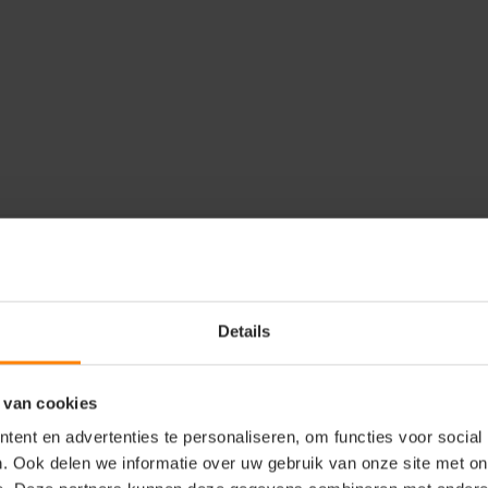
e
Accessoires
Reviews
Details
50 is een hoogwaardige
 35% katoen met een gewicht
mfort, duurzaamheid en stijl
 van cookies
klabel bevestigd | 3
ent en advertenties te personaliseren, om functies voor social
aal voor sublimatie Ideaal
. Ook delen we informatie over uw gebruik van onze site met on
houden dankzij de duidelijke
t product professioneel