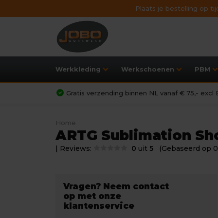
Plaats je bestelling op t
Werkkleding
Werkschoenen
PBM
Gratis verzending binnen NL vanaf € 75,- exc
Home
ARTG Sublimation Sh
| Reviews:
0
uit
5
(Gebaseerd op 0
Vragen? Neem contact
op met onze
klantenservice