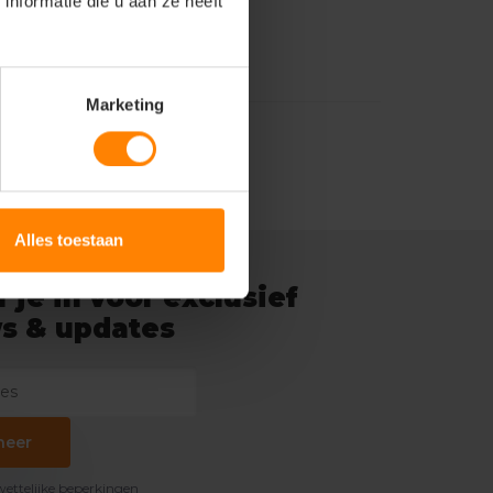
nformatie die u aan ze heeft
Marketing
Alles toestaan
f je in voor exclusief
s & updates
neer
 wettelijke beperkingen