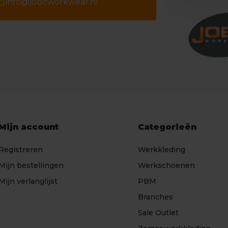
il
info@joboworkwear.nl
Mijn account
Categorieën
Registreren
Werkkleding
Mijn bestellingen
Werkschoenen
Mijn verlanglijst
PBM
Branches
Sale Outlet