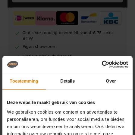
check
Gratis verzending binnen NL vanaf € 75,- excl
BTW
check
Eigen showroom
check
Gratis digitale drukproef
Toestemming
Details
Over
Vragen? Neem contact op
met onze klantenservice
Deze website maakt gebruik van cookies
We gebruiken cookies om content en advertenties te
call
+31(0)418 511 972
personaliseren, om functies voor social media te bieden
en om ons websiteverkeer te analyseren. Ook delen we
mail
info@joboworkwear.nl
informatie over uw gebruik van onze site met onze