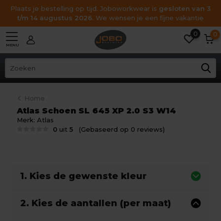
Plaats je bestelling op tijd. Joboworkwear is
gesloten van 3
t/m 14 augustus 2026
. We wensen je een fijne vakantie
0
0
MENU
Home
Atlas Schoen SL 645 XP 2.0 S3 W14
Merk:
Atlas
0
uit
5
(Gebaseerd op 0 reviews)
1. Kies de gewenste kleur
2. Kies de aantallen (per maat)