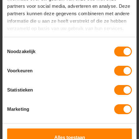
partners voor social media, adverteren en analyse. Deze
store
Bezoek onze showroom:
partners kunnen deze gegevens combineren met andere
Provincialeweg 59 - Velddriel
informatie die u aan ze heeft verstrekt of die ze hebben
verzameld op basis van uw gebruik van hun services.
Productomschrijving
Verzendinformatie
Accessoir
Toestemmingsselectie
Noodzakelijk
Productomschrijving
EN ISO 20345 S3 SRC
XP - Metaalvrije Penetratiebescherming
Voorkeuren
Alu-tec® aluminium neus
3D-dempingssysteem
Waterproof leder
Statistieken
Aktiv-X binnenvoering
ESD-uitrusting
W12 + W13 verkrijgbaar
Marketing
Geschikt voor orthopedische inlegzolen
MPU® INNOFLEX System
Alles toestaan