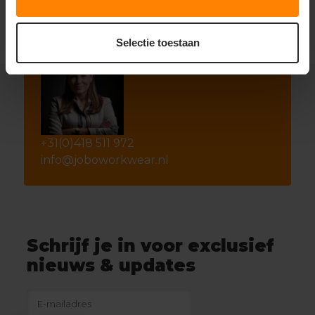
Selectie toestaan
+31(0)418 511 972
info@joboworkwear.nl
Schrijf je in voor exclusief
nieuws & updates