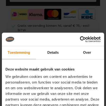
check
Gratis verzending binnen NL vanaf € 75,- excl
BTW
check
Eigen showroom
check
Gratis digitale drukproef
Toestemming
Details
Over
Deze website maakt gebruik van cookies
Vragen? Neem contact op
We gebruiken cookies om content en advertenties te
met onze klantenservice
personaliseren, om functies voor social media te bieden
en om ons websiteverkeer te analyseren. Ook delen we
call
+31(0)418 511 972
informatie over uw gebruik van onze site met onze
partners voor social media, adverteren en analyse. Deze
mail
info@joboworkwear.nl
partners kunnen deze gegevens combineren met andere