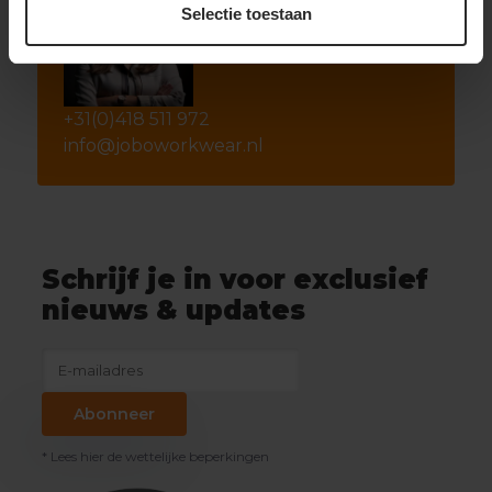
Selectie toestaan
+31(0)418 511 972
info@joboworkwear.nl
Schrijf je in voor exclusief
nieuws & updates
Abonneer
* Lees hier de wettelijke beperkingen