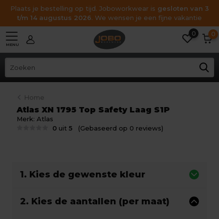
Plaats je bestelling op tijd. Joboworkwear is
gesloten van 3
t/m 14 augustus 2026
. We wensen je een fijne vakantie
0
0
MENU
Home
Atlas XN 1795 Top Safety Laag S1P
Merk:
Atlas
0
uit
5
(Gebaseerd op 0 reviews)
1. Kies de gewenste kleur
2. Kies de aantallen (per maat)