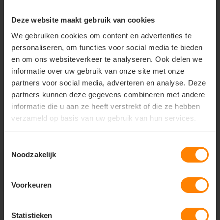
Deze website maakt gebruik van cookies
+31(0)418 511 972
We gebruiken cookies om content en advertenties te
info@joboworkwear.nl
personaliseren, om functies voor social media te bieden
en om ons websiteverkeer te analyseren. Ook delen we
informatie over uw gebruik van onze site met onze
partners voor social media, adverteren en analyse. Deze
partners kunnen deze gegevens combineren met andere
Schrijf je in voor exclusief
informatie die u aan ze heeft verstrekt of die ze hebben
nieuws & updates
verzameld op basis van uw gebruik van hun services.
Toestemmingsselectie
Noodzakelijk
Abonneer
* Lees hier de wettelijke beperkingen
Voorkeuren
Statistieken