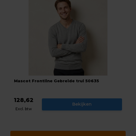
Mascot Frontline Gebreide trui 50635
128,62
Bekijken
Excl. btw