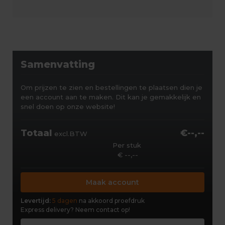
Samenvatting
Om prijzen te zien en bestellingen te plaatsen dien je
een account aan te maken. Dit kan je gemakkelijk en
snel doen op onze website!
Totaal
€--,--
excl.BTW
Per stuk
€ --,--
Maak account
Levertijd:
5 dagen
na akkoord proefdruk
Express delivery?
Neem contact op!