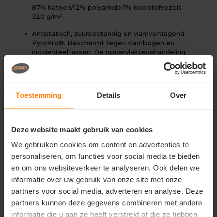
87% katoen/12% polyamide/1% koolstofvezels
320 g/m²
Antistatisch, zuurbestendig en vlamvertragend
PyroPro®. Beschermt tegen vlambogen en
incidenteel lassen. De oppervlaktebehandeling
maakt het product vuilafstotend. Drievoudig
gestikte naden op de mouwen, broekspijpen en in
het kruis. Hoge kraag met drukknopen. Sluiting
met verborgen drukknopen. Gulp met rits.
Toestemming
Details
Over
Borstzakken met klep met verborgen drukknopen.
Voorzakken. Achterzak met klep en verborgen
drukknopen. Binnenzak met klep. Elastiek in de
rug. Dijbeenzak met klep en verborgen
Deze website maakt gebruik van cookies
drukknopen. Versterkte duimstokzak met klep.
Verstelbare kniezakken met klep en opening aan
We gebruiken cookies om content en advertenties te
de bovenzijde. Ventilatie onder de armen.
personaliseren, om functies voor social media te bieden
Manchetten met elastiek. De naden naar onderen
en om ons websiteverkeer te analyseren. Ook delen we
gericht, zodat lasspatten zich niet vasthechten.
informatie over uw gebruik van onze site met onze
Contraststiksels. Gecertificeerd in combinatie met
kniebeschermertype large in overeenstemming
partners voor social media, adverteren en analyse. Deze
met EN 14404-3.
partners kunnen deze gegevens combineren met andere
informatie die u aan ze heeft verstrekt of die ze hebben
Onder voorbehoud van productveranderingen.