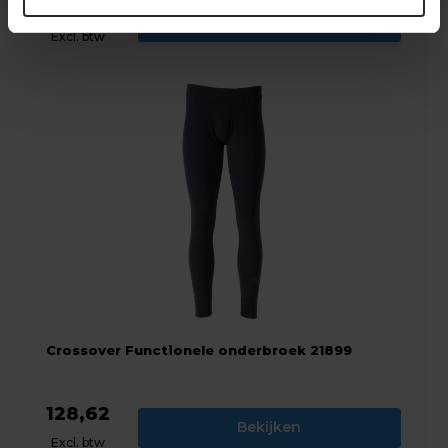
128,62
Bekijken
Excl. btw
Crossover Functionele onderbroek 21899
128,62
Bekijken
Excl. btw