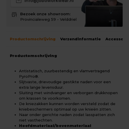
mail
info@joboworkwear.nl
store
Bezoek onze showroom:
Provincialeweg 59 - Velddriel
Productomschrijving
Verzendinformatie
Accessoir
Productomschrijving
Antistatisch, zuurbestendig en vlamvertragend
PyroPro®.
Slijtvaste, drievoudige gestikte naden voor een
extra lange levensduur.
Sluiting met windvanger en verborgen drukknopen
om krassen te voorkomen.
De kniezakken kunnen worden versteld zodat de
kniebeschermers optimaal op uw knieën zitten.
Naar onder gerichte naden zodat lasspatten zich
niet vasthechten.
Hoofdmateriaal/bovenmateriaal