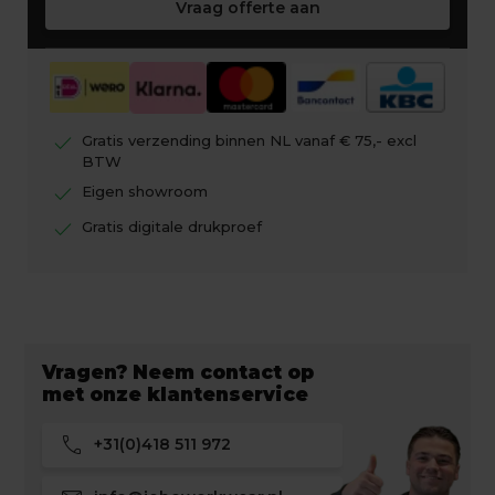
Vraag offerte aan
check
Gratis verzending binnen NL vanaf € 75,- excl
BTW
check
Eigen showroom
check
Gratis digitale drukproef
Vragen? Neem contact op
met onze klantenservice
call
+31(0)418 511 972