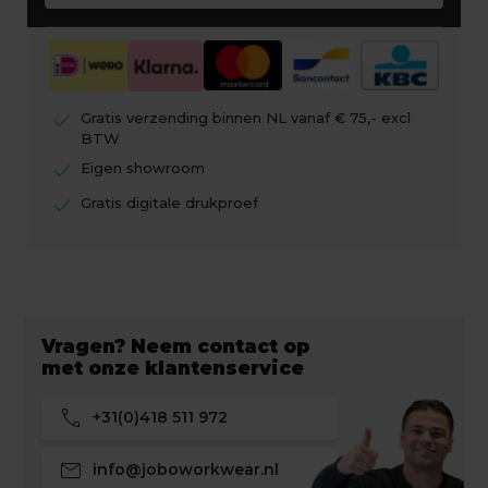
check
Gratis verzending binnen NL vanaf € 75,- excl
BTW
check
Eigen showroom
check
Gratis digitale drukproef
Vragen? Neem contact op
met onze klantenservice
call
+31(0)418 511 972
mail
info@joboworkwear.nl