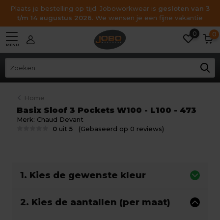
Plaats je bestelling op tijd. Joboworkwear is
gesloten van 3
t/m 14 augustus 2026
. We wensen je een fijne vakantie
0
0
MENU
Home
Basix Sloof 3 Pockets W100 - L100 - 473
Merk:
Chaud Devant
0
uit
5
(Gebaseerd op 0 reviews)
1. Kies de gewenste kleur
2. Kies de aantallen (per maat)