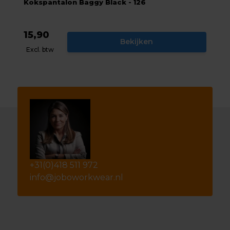
Kokspantalon Baggy Black - 126
15,90
Bekijken
Excl. btw
+31(0)418 511 972
info@joboworkwear.nl