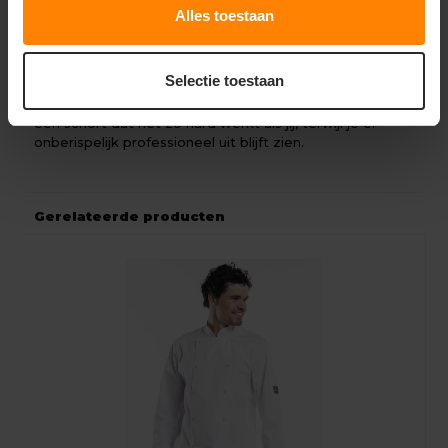
Alles toestaan
sloof met opbergruimte
Cateringprofessionals die een uniforme en
functionele look wensen
Selectie toestaan
Met de Apron 3-Pockets Black W100 - L100 kies je voor
een schort dat net zo hard werkt als jij, terwijl je er
onberispelijk professioneel uit blijft zien.
Gerelateerde producten