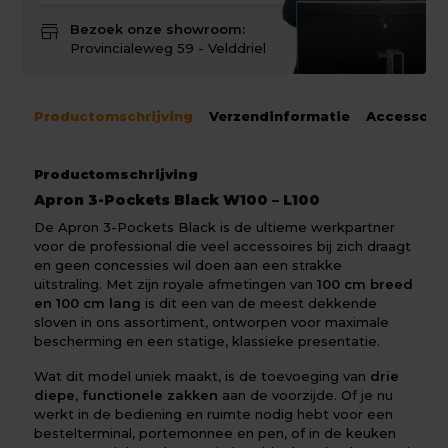
store
Bezoek onze showroom:
Provincialeweg 59 - Velddriel
Productomschrijving
Verzendinformatie
Accessoir
Productomschrijving
Apron 3-Pockets Black W100 – L100
De Apron 3-Pockets Black is de ultieme werkpartner
voor de professional die veel accessoires bij zich draagt
en geen concessies wil doen aan een strakke
uitstraling. Met zijn royale afmetingen van
100 cm breed
en 100 cm lang
is dit een van de meest dekkende
sloven in ons assortiment, ontworpen voor maximale
bescherming en een statige, klassieke presentatie.
Wat dit model uniek maakt, is de toevoeging van
drie
diepe, functionele zakken
aan de voorzijde. Of je nu
werkt in de bediening en ruimte nodig hebt voor een
bestelterminal, portemonnee en pen, of in de keuken