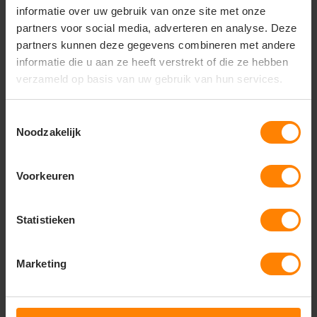
zakken aan de voorzijde
informatie over uw gebruik van onze site met onze
partners voor social media, adverteren en analyse. Deze
Kleur:
Diepzwart (Black) – behoudt zijn kleur na
vele wasbeurten
partners kunnen deze gegevens combineren met andere
informatie die u aan ze heeft verstrekt of die ze hebben
Model:
Lange sloof (heupschort) met maximale
verzameld op basis van uw gebruik van hun services.
dekking
Materiaal:
Robuust, ademend en hoogwaardig
Toestemmingsselectie
textiel
Noodzakelijk
Onderhoud:
Sneldrogend, kleurvast en eenvoudig
te strijken
Voorkeuren
Sluiting:
Lange, stevige banden voor een veilige
knoopsluiting aan de voor- of achterzijde
Ideaal voor:
Statistieken
Bedienend personeel in drukke bistro's en
restaurants (ruimte voor terminals)
Marketing
Sommeliers en bartenders die hun tools graag
georganiseerd bij zich dragen
Chef-koks die de voorkeur geven aan een lange