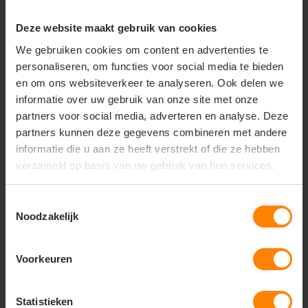
Deze website maakt gebruik van cookies
+31(0)418 511 972
We gebruiken cookies om content en advertenties te
info@joboworkwear.nl
personaliseren, om functies voor social media te bieden
en om ons websiteverkeer te analyseren. Ook delen we
informatie over uw gebruik van onze site met onze
partners voor social media, adverteren en analyse. Deze
partners kunnen deze gegevens combineren met andere
Schrijf je in voor exclusief
informatie die u aan ze heeft verstrekt of die ze hebben
nieuws & updates
verzameld op basis van uw gebruik van hun services.
Toestemmingsselectie
Noodzakelijk
Abonneer
* Lees hier de wettelijke beperkingen
Voorkeuren
Statistieken