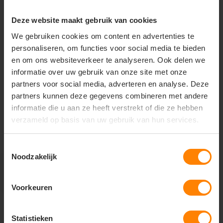
Deze website maakt gebruik van cookies
+31(0)418 511 972
We gebruiken cookies om content en advertenties te
info@joboworkwear.nl
personaliseren, om functies voor social media te bieden
en om ons websiteverkeer te analyseren. Ook delen we
informatie over uw gebruik van onze site met onze
partners voor social media, adverteren en analyse. Deze
partners kunnen deze gegevens combineren met andere
Schrijf je in voor exclusief
informatie die u aan ze heeft verstrekt of die ze hebben
nieuws & updates
verzameld op basis van uw gebruik van hun services.
Toestemmingsselectie
Noodzakelijk
Abonneer
* Lees hier de wettelijke beperkingen
Voorkeuren
Statistieken