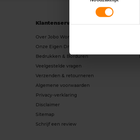
Klantenservice
Over Jobo Workwear
Onze Eigen Drukkerij
Bedrukken & Borduren
Veelgestelde vragen
Verzenden & retourneren
Algemene voorwaarden
Privacy-verklaring
Disclaimer
Sitemap
Schrijf een review