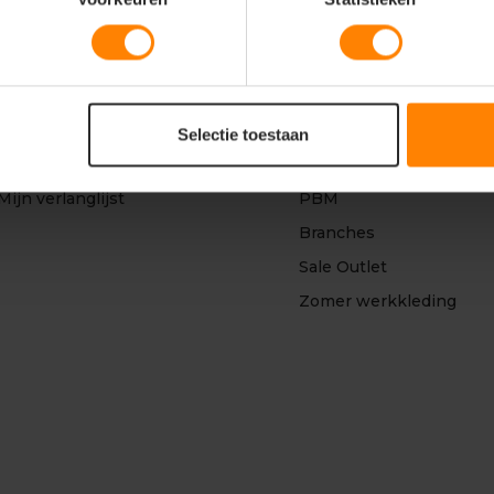
Mijn account
Categorieën
Registreren
Werkkleding
Selectie toestaan
Mijn bestellingen
Werkschoenen
Mijn verlanglijst
PBM
Branches
Sale Outlet
Zomer werkkleding