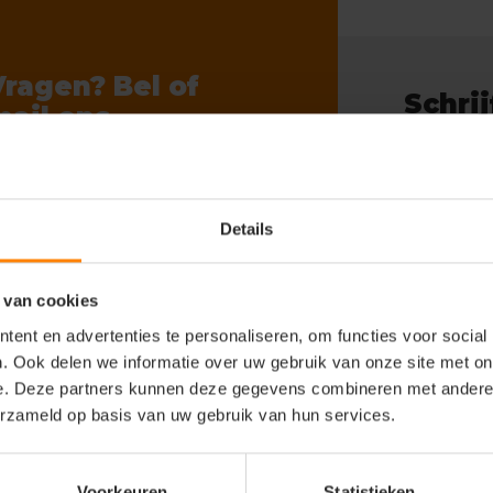
Vragen? Bel of
Schrij
mail ons
nieuw
gerust!
innen 24 uur antwoord op
 vraag!
Details
Abon
ll
+31(0)418 511 972
* Lees hier de
il
 van cookies
info@joboworkwear.nl
ent en advertenties te personaliseren, om functies voor social
. Ook delen we informatie over uw gebruik van onze site met on
e. Deze partners kunnen deze gegevens combineren met andere i
erzameld op basis van uw gebruik van hun services.
Voorkeuren
Statistieken