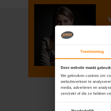
B
je
Toestemming
ca
ma
Deze website maakt gebruik
We gebruiken cookies om cont
websiteverkeer te analyseren
media, adverteren en analys
verstrekt of die ze hebben v
Toestemmingsselectie
Noodzakelijk