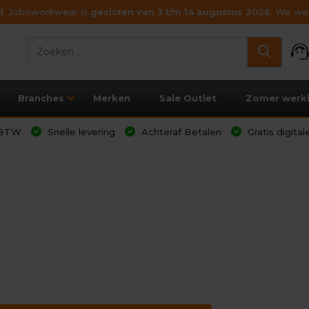
ijd. Joboworkwear is
gesloten van 3 t/m 14 augustus 2026
. We wen
support_age
Branches
Merken
Sale Outlet
Zomer werk
l BTW
Snelle levering
Achteraf Betalen
Gratis digita