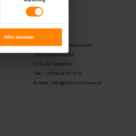
Contact
Jobo Workwear
Alles toestaan
Bezoekadres & Showroom
Provincialeweg 59
5334 JD Velddriel
Tel:
+31(0)418 511 972
E-mail:
info@joboworkwear.nl