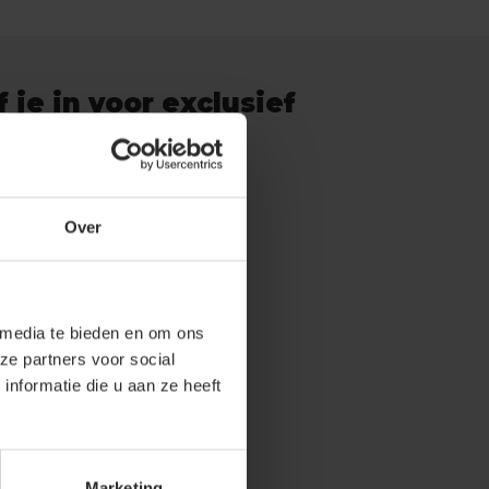
f je in voor exclusief
s & updates
Over
neer
 wettelijke beperkingen
 media te bieden en om ons
ze partners voor social
nformatie die u aan ze heeft
Marketing