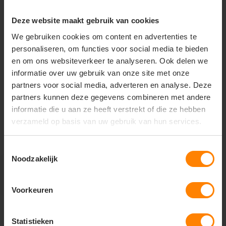
Deze website maakt gebruik van cookies
+31(0)418 511 972
We gebruiken cookies om content en advertenties te
info@joboworkwear.nl
personaliseren, om functies voor social media te bieden
en om ons websiteverkeer te analyseren. Ook delen we
informatie over uw gebruik van onze site met onze
partners voor social media, adverteren en analyse. Deze
partners kunnen deze gegevens combineren met andere
Schrijf je in voor exclusief
informatie die u aan ze heeft verstrekt of die ze hebben
nieuws & updates
verzameld op basis van uw gebruik van hun services.
Toestemmingsselectie
Noodzakelijk
Abonneer
* Lees hier de wettelijke beperkingen
Voorkeuren
Statistieken