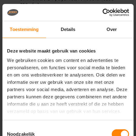
320 g/m²
Antistatisch, zuurbestendig en vlamvertragend
PyroPro®. Beschermt tegen vlambogen en
incidenteel lassen. De oppervlaktebehandeling
Toestemming
Details
Over
maakt het product vuilafstotend. Drievoudig
gestikte naden aan de broekspijpen en in het kruis.
Riemlussen. Gulp met rits. Voorzakken. Achterzak
met klep en verborgen drukknopen. Dijbeenzak
Deze website maakt gebruik van cookies
met klep en verborgen drukknopen. Duimstokzak.
We gebruiken cookies om content en advertenties te
Verstelbare kniezakken met klep en opening aan
de bovenzijde. De naden naar onderen gericht,
personaliseren, om functies voor social media te bieden
zodat lasspatten zich niet vasthechten.
en om ons websiteverkeer te analyseren. Ook delen we
Contraststiksels. Gecertificeerd in combinatie met
informatie over uw gebruik van onze site met onze
kniebeschermertype large in overeenstemming
partners voor social media, adverteren en analyse. Deze
met EN 14404-3.
partners kunnen deze gegevens combineren met andere
Onder voorbehoud van productveranderingen.
informatie die u aan ze heeft verstrekt of die ze hebben
Opmerkingen
verzameld op basis van uw gebruik van hun services.
Maatschema: K1 – De omvang van de taille wordt
net boven de navel gemeten (zie maattabel).
Toestemmingsselectie
Noodzakelijk