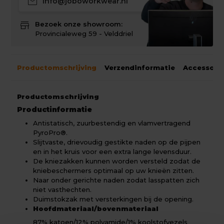
mail
info@joboworkwear.nl
store
Bezoek onze showroom:
Provincialeweg 59 - Velddriel
Productomschrijving
Verzendinformatie
Accessoir
Productomschrijving
Productinformatie
Antistatisch, zuurbestendig en vlamvertragend
PyroPro®.
Slijtvaste, drievoudig gestikte naden op de pijpen
en in het kruis voor een extra lange levensduur.
De kniezakken kunnen worden versteld zodat de
kniebeschermers optimaal op uw knieën zitten.
Naar onder gerichte naden zodat lasspatten zich
niet vasthechten.
Duimstokzak met versterkingen bij de opening.
Hoofdmateriaal/bovenmateriaal
87% katoen/12% polyamide/1% koolstofvezels