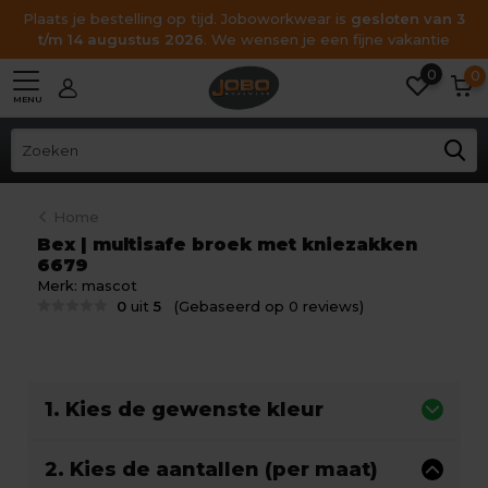
Plaats je bestelling op tijd. Joboworkwear is
gesloten van 3
t/m 14 augustus 2026
. We wensen je een fijne vakantie
0
0
MENU
Home
Bex | multisafe broek met kniezakken
6679
Merk:
mascot
0
uit
5
(Gebaseerd op 0 reviews)
1. Kies de gewenste kleur
2. Kies de aantallen (per maat)