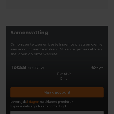
Samenvatting
Om prijzen te zien en bestellingen te plaatsen dien je
een account aan te maken. Dit kan je gemakkelijk en
snel doen op onze website!
Totaal
€--,--
excl.BTW
Per stuk
€ --,--
Maak account
Levertijd:
5 dagen
na akkoord proefdruk
Express delivery?
Neem contact op!