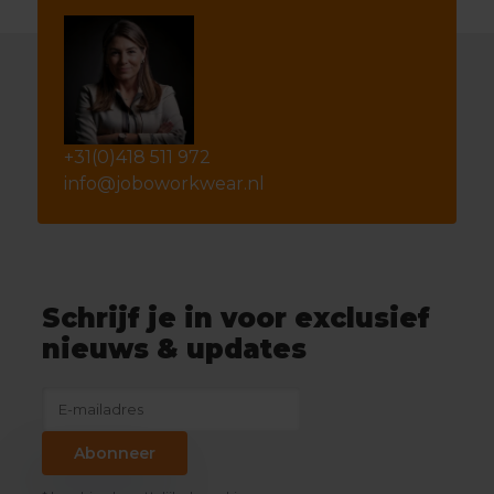
+31(0)418 511 972
info@joboworkwear.nl
Schrijf je in voor exclusief
nieuws & updates
Abonneer