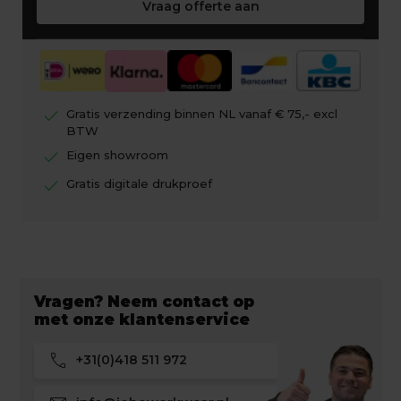
Vraag offerte aan
check
Gratis verzending binnen NL vanaf € 75,- excl
BTW
check
Eigen showroom
check
Gratis digitale drukproef
Vragen? Neem contact op
met onze klantenservice
call
+31(0)418 511 972