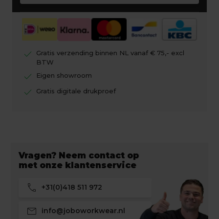
check
Gratis verzending binnen NL vanaf € 75,- excl
BTW
check
Eigen showroom
check
Gratis digitale drukproef
Vragen? Neem contact op
met onze klantenservice
call
+31(0)418 511 972
mail
info@joboworkwear.nl