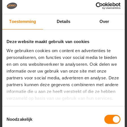
praktische kenmerken die jouw dagelijkse werk
makkelijker maken:
Waterdichte ritssluiting
die openen en sluiten
Toestemming
Details
Over
zelfs met handschoenen gemakkelijk maakt.
Afsluitbare zij- en binnenzakken
om
gereedschap, telefoon en persoonlijke spullen
Deze website maakt gebruik van cookies
veilig op te bergen.
We gebruiken cookies om content en advertenties te
Reflecterende elementen
op rug en schouders
personaliseren, om functies voor social media te bieden
voor betere zichtbaarheid bij schemering en ’s
en om ons websiteverkeer te analyseren. Ook delen we
nachts.
informatie over uw gebruik van onze site met onze
Duurzaamheid & certificeringen
partners voor social media, adverteren en analyse. Deze
Tricorp zet met de Redefined-collectie in op
partners kunnen deze gegevens combineren met andere
verantwoorde productie. De Bodywarmer Redefined
informatie die u aan ze heeft verstrekt of die ze hebben
draagt o.a.:
verzameld op basis van uw gebruik van hun services.
GRS-certificering
(Global Recycled Standard) –
herkomst en verwerking van gerecycled materiaal
gewaarborgd.
Toestemmingsselectie
Noodzakelijk
OEKO-TEX® 100-label
– geteste schadestofvrije