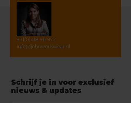
+31(0)418 511 972
info@joboworkwear.nl
Schrijf je in voor exclusief
nieuws & updates
Abonneer
* Lees hier de wettelijke beperkingen