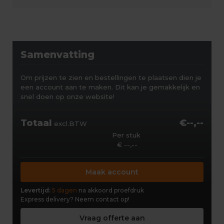
Samenvatting
Om prijzen te zien en bestellingen te plaatsen dien je
een account aan te maken. Dit kan je gemakkelijk en
snel doen op onze website!
Totaal
€--,--
excl.BTW
Per stuk
€ --,--
Maak account
Levertijd:
5 dagen
na akkoord proefdruk
Express delivery?
Neem contact op!
Vraag offerte aan