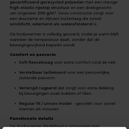
gecertificeerd gerecycled polyester
met een stevige
high-elastic ripstop structuur
en een doekgewicht
van ongeveer
200 g/m²
. Deze constructie zorgt voor
een duurzame en slijtvast buitenlaag die zowel
winddicht, ademend als waterafstotend
is.
De bodywarmer is volledig gevoerd, zodat je warm blijft
wanneer de temperatuur daalt, zonder dat de
bewegingsvrijheid beperkt wordt.
Comfort en pasvorm
Soft fleecekraag
voor extra comfort rond de nek.
Verstelbaar taillekoord
voor een persoonlijke,
sluitende pasvorm.
Verlengd rugpand
dat zorgt voor extra dekking
bij bewegingen zoals bukken of tillen.
Regular fit / unisex model
– geschikt voor zowel
mannen als vrouwen.
Functionele details
De Bodywarmer Redefined is ontworpen met