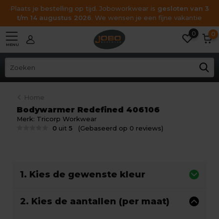
Plaats je bestelling op tijd. Joboworkwear is
gesloten van 3
t/m 14 augustus 2026
. We wensen je een fijne vakantie
0
0
MENU
Home
Bodywarmer Redefined 406106
Merk:
Tricorp Workwear
0
uit
5
(Gebaseerd op 0 reviews)
1. Kies de gewenste kleur
2. Kies de aantallen (per maat)