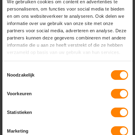
We gebruiken cookies om content en advertenties te
en de kwalitatieve afwerking maken dit de ideale
personaliseren, om functies voor social media te bieden
keuze voor de vakvrouw van nu.
en om ons websiteverkeer te analyseren. Ook delen we
Materiaal en kwaliteit
informatie over uw gebruik van onze site met onze
Hoofdstof:
65% polyester / 35% katoen (± 245
partners voor social media, adverteren en analyse. Deze
g/m²)
partners kunnen deze gegevens combineren met andere
informatie die u aan ze heeft verstrekt of die ze hebben
Stretchstof:
88% polyamide / 12% elastaan (± 260
g/m²)
verzameld op basis van uw gebruik van hun services.
Mechanische stretch gecombineerd met 4-way
stretchpanelen
Toestemmingsselectie
Noodzakelijk
Slijtvast en kleurvast
OEKO-TEX Standard 100 gecertificeerd
Voorkeuren
Specificaties
Pasvorm:
Slim fit damespasvorm
Statistieken
Geslacht:
Dames
Sluiting:
Verborgen knoop en rits
Marketing