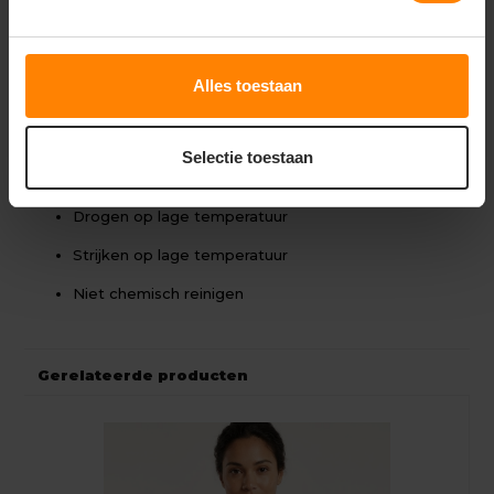
Zakken:
2 steekzakken, dijbeenzakken, gsm-zak,
meterzak, potloodzak
Collectie:
DASSY Logix
Alles toestaan
Wasvoorschriften
Machinewasbaar op 60°C
Selectie toestaan
Niet bleken
Drogen op lage temperatuur
Strijken op lage temperatuur
Niet chemisch reinigen
Gerelateerde producten