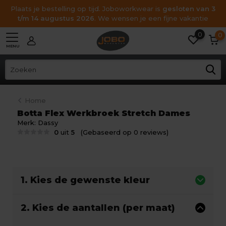
Plaats je bestelling op tijd. Joboworkwear is
gesloten van 3
t/m 14 augustus 2026
. We wensen je een fijne vakantie
0
0
MENU
Home
Botta Flex Werkbroek Stretch Dames
Merk:
Dassy
0
uit
5
(Gebaseerd op 0 reviews)
1. Kies de gewenste kleur
2. Kies de aantallen (per maat)