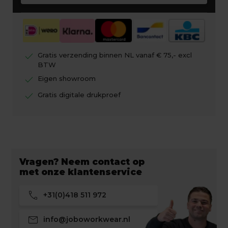
check
Gratis verzending binnen NL vanaf € 75,- excl
BTW
check
Eigen showroom
check
Gratis digitale drukproef
Vragen? Neem contact op
met onze klantenservice
call
+31(0)418 511 972
mail
info@joboworkwear.nl