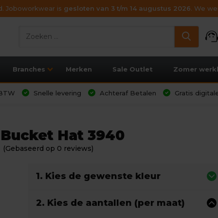
ijd. Joboworkwear is
gesloten van 3 t/m 14 augustus 2026
. We wen
support_age
Branches
Merken
Sale Outlet
Zomer werk
l BTW
Snelle levering
Achteraf Betalen
Gratis digita
l Bucket Hat 3940
(Gebaseerd op 0 reviews)
1. Kies de gewenste kleur
2. Kies de aantallen (per maat)