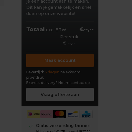
je een account aan te maken.
Dit kan je gemakkelijk en snel
doen op onze website!
Totaal
€--,--
excl.BTW
Per stuk
€ --,--
Maak account
Levertijd:
5 dagen
na akkoord
proefdruk
Express delivery?
Neem contact op!
Vraag offerte aan
check
Gratis verzending binnen
NL vanaf € 75,- excl BTW