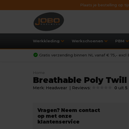
Plaats je bestelling op t
Werkkleding
Werkschoenen
PBM
Gratis verzending binnen NL vanaf € 75,- exc
Home
Breathable Poly Twil
Merk:
Headwear
| Reviews:
0
uit
5
Vragen? Neem contact
op met onze
klantenservice