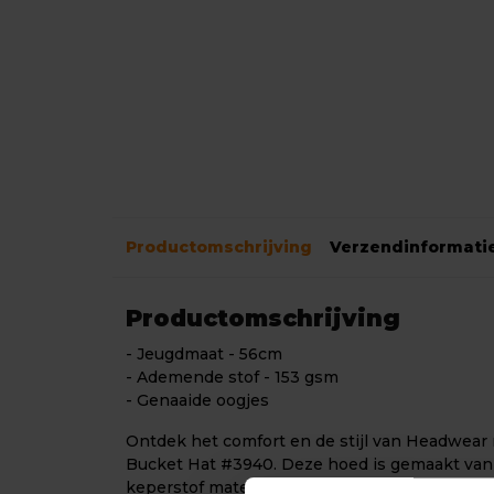
Productomschrijving
Verzendinformati
Productomschrijving
- Jeugdmaat - 56cm
- Ademende stof - 153 gsm
- Genaaide oogjes
Ontdek het comfort en de stijl van Headwear
Bucket Hat #3940. Deze hoed is gemaakt van 
keperstof materiaal met een gewicht van 153