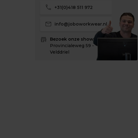
call
+31(0)418 511 972
mail
info@joboworkwear.nl
store
Bezoek onze showroom:
Provincialeweg 59 -
Velddriel