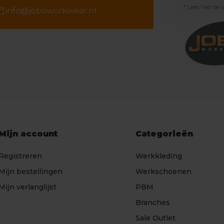
* Lees hier de
il
info@joboworkwear.nl
Mijn account
Categorieën
Registreren
Werkkleding
Mijn bestellingen
Werkschoenen
Mijn verlanglijst
PBM
Branches
Sale Outlet