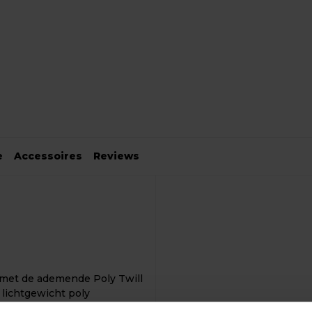
e
Accessoires
Reviews
 met de ademende Poly Twill
lichtgewicht poly
 gsm. Met genaaide oogjes