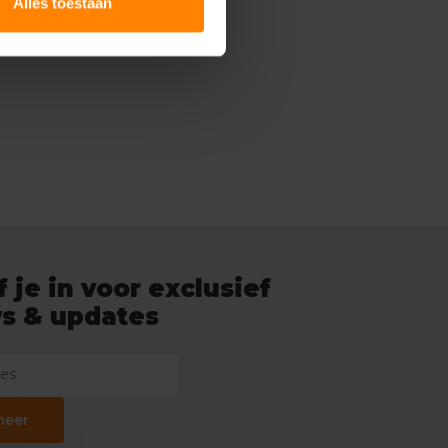
Alles toestaan
f je in voor exclusief
s & updates
neer