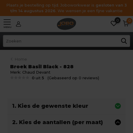
Plaats je bestelling op tijd. Joboworkwear is
gesloten van 3
t/m 14 augustus 2026
. We wensen je een fijne vakantie
0
0
MENU
Home
Broek Basil Black - 828
Merk:
Chaud Devant
0
uit
5
(Gebaseerd op 0 reviews)
1. Kies de gewenste kleur
2. Kies de aantallen (per maat)