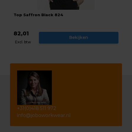
Top Saffron Black 824
82,01
Bekijken
Excl. btw
+31(0)418 511 972
info@joboworkwear.nl