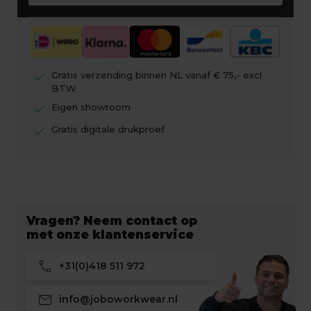
check
Gratis verzending binnen NL vanaf € 75,- excl
BTW
check
Eigen showroom
check
Gratis digitale drukproef
Vragen? Neem contact op
met onze klantenservice
call
+31(0)418 511 972
mail
info@joboworkwear.nl