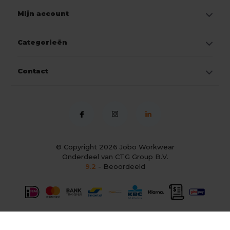
Mijn account
Categorieën
Contact
© Copyright 2026
Jobo Workwear
Onderdeel van CTG Group B.V.
9.2
- Beoordeeld