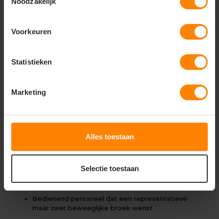
Noodzakelijk
Pasvorm:
Slim-fit met toelopende pijpen voor een
sportieve look
Materiaal:
Hoogwaardige stretch-stof die
Voorkeuren
ademend en sneldrogend is
Draagcomfort:
Lichtgewicht en ontworpen voor
Statistieken
maximale bewegingsvrijheid
Onderhoud:
Kleurvast, vormvast en bestand tegen
intensief industrieel wassen
Marketing
Details:
Voorzien van versterkte zakken en een
comfortabele sluiting
Ideaal voor:
Alles toestaan
Chefs en keukenbrigades die houden van een
moderne, actieve uitstraling
Selectie toestaan
Barista’s die een broek zoeken die niet in de weg
zit achter de machine
Bedienend personeel dat een representatieve
maar zeer beweeglijke broek wenst