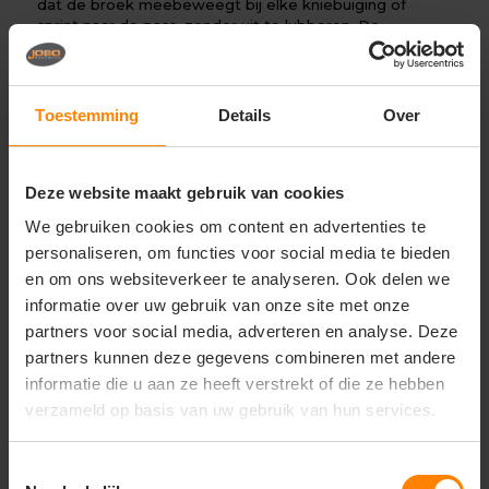
dat de broek meebeweegt bij elke kniebuiging of
sprint naar de pass, zonder uit te lubberen. De
diepzwarte kleur geeft de broek een strakke,
minimalistische look die moeiteloos matcht met elke
koksbuis, van klassiek wit tot stoer denim.
Toestemming
Details
Over
De Basil is voorzien van een doordachte tailleband die
niet knelt, ook niet tijdens een dubbele shift. De zakken
zijn strategisch geplaatst en diep genoeg om je
telefoon of gereedschap veilig op te bergen zonder
Deze website maakt gebruik van cookies
dat de broek zijn vorm verliest. Dankzij de ademende
We gebruiken cookies om content en advertenties te
eigenschappen van het materiaal blijf je koel, zelfs
wanneer de temperatuur in de keuken oploopt naar het
personaliseren, om functies voor social media te bieden
kookpunt.
en om ons websiteverkeer te analyseren. Ook delen we
informatie over uw gebruik van onze site met onze
Met de Pants Basil Black kies je voor een broek die net
zo dynamisch is als jouw werkdag: technisch superieur,
partners voor social media, adverteren en analyse. Deze
visueel scherp en onvermoeibaar comfortabel.
partners kunnen deze gegevens combineren met andere
informatie die u aan ze heeft verstrekt of die ze hebben
Kenmerken:
verzameld op basis van uw gebruik van hun services.
Model:
Basil (Modern, ergonomisch design)
Kleur:
Tijdloos en krachtig Black (Zwart)
Toestemmingsselectie