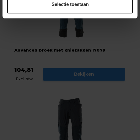
Selectie toestaan
Advanced broek met kniezakken 17079
104,81
Bekijken
Excl. btw