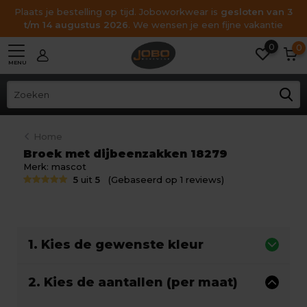
Plaats je bestelling op tijd. Joboworkwear is
gesloten van 3
t/m 14 augustus 2026
. We wensen je een fijne vakantie
0
0
MENU
Home
Broek met dijbeenzakken 18279
Merk:
mascot
5
uit
5
(Gebaseerd op 1 reviews)
1. Kies de gewenste kleur
2. Kies de aantallen (per maat)