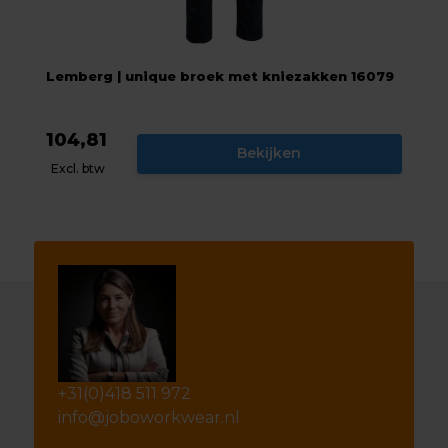
Lemberg | unique broek met kniezakken 16079
104,81
Bekijken
Excl. btw
+31(0)418 511 972
info@joboworkwear.nl