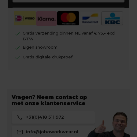
check
Gratis verzending binnen NL vanaf € 75,- excl
BTW
check
Eigen showroom
check
Gratis digitale drukproef
Vragen? Neem contact op
met onze klantenservice
call
+31(0)418 511 972
mail
info@joboworkwear.nl