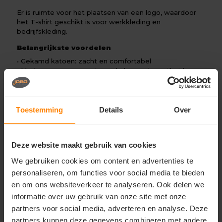
Er is ruimte voor het plaatsen van een logo, waardoor
het T-shirt geschikt is voor werkkleding en
bedrijfskleding.
Belangrijkste voordelen
• Gekamd katoen: zacht en comfortabel
• Moderne pasvorm met goede bewegingsvrijheid
• Verstevigde en voorgekrompen hals
• Tricot afwerking bij de hals
• Industrieel wasbaar
• Ruimte voor logo-opdruk
Toestemming
Details
Over
• Sterke en duurzame kwaliteit
• Materiaal: 60% katoen / 40% polyester (195 g/m²)
Deze website maakt gebruik van cookies
We gebruiken cookies om content en advertenties te
Gerelateerde producten
personaliseren, om functies voor social media te bieden
en om ons websiteverkeer te analyseren. Ook delen we
informatie over uw gebruik van onze site met onze
partners voor social media, adverteren en analyse. Deze
partners kunnen deze gegevens combineren met andere