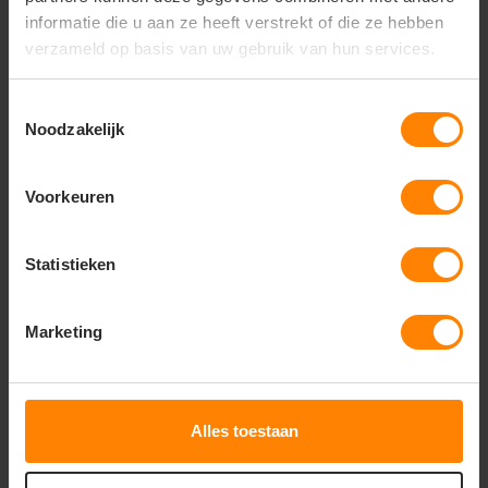
informatie die u aan ze heeft verstrekt of die ze hebben
verzameld op basis van uw gebruik van hun services.
Toestemmingsselectie
Noodzakelijk
Voorkeuren
Accelerate Broek met dijbeenzakken 18679
Statistieken
104,81
Bekijken
Excl. btw
Marketing
Alles toestaan