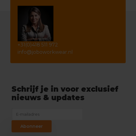
+31(0)418 511 972
info@joboworkwear.nl
Schrijf je in voor exclusief
nieuws & updates
Abonneer