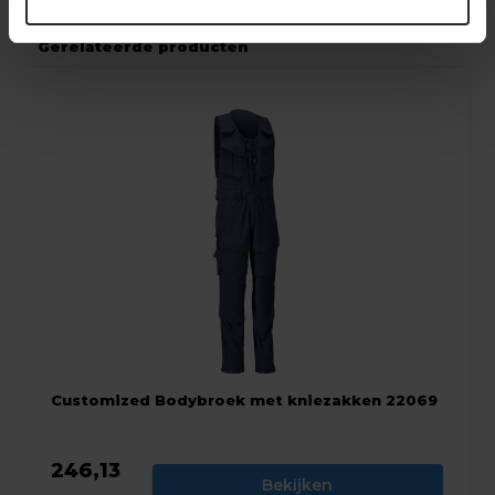
Gerelateerde producten
Customized Bodybroek met kniezakken 22069
246,13
Bekijken