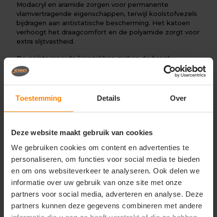
Modacryl en aramide zorgen voor permanente
vlamvertragende eigenschappen, terwijl koolstofvezels
bijdragen aan antistatische bescherming. Het katoen
verhoogt het draagcomfort en de polyamide zorgt voor
extra slijtvastheid.
De geïntegreerde kniezakken maken de broek
geschikt voor werkzaamheden waarbij regelmatig
wordt geknield. In combinatie met geschikte
kniebeschermers wordt het comfort tijdens langdurige
werkzaamheden aanzienlijk verbeterd. Dankzij de
Toestemming
Details
Over
comfortabele pasvorm biedt de broek optimale
bewegingsvrijheid gedurende de hele werkdag.
Door de combinatie van bescherming, duurzaamheid en
Deze website maakt gebruik van cookies
functionaliteit is de Mascot Broek met kniezakken
We gebruiken cookies om content en advertenties te
(21578) een uitstekende keuze voor professionals die
werken in industriële en risicovolle omgevingen.
personaliseren, om functies voor social media te bieden
en om ons websiteverkeer te analyseren. Ook delen we
Perfect voor
informatie over uw gebruik van onze site met onze
Industrie
partners voor social media, adverteren en analyse. Deze
Petrochemie
Energie- en nutsbedrijven
partners kunnen deze gegevens combineren met andere
Elektrotechniek