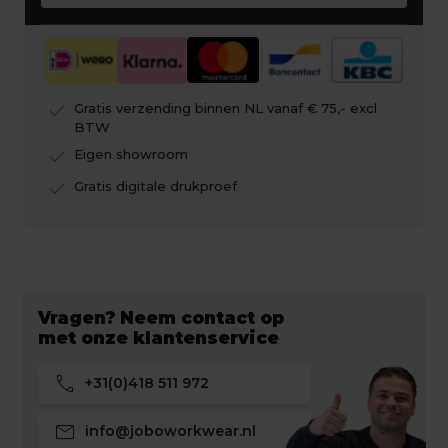
check
Gratis verzending binnen NL vanaf € 75,- excl
BTW
check
Eigen showroom
check
Gratis digitale drukproef
Vragen? Neem contact op
met onze klantenservice
call
+31(0)418 511 972
mail
info@joboworkwear.nl