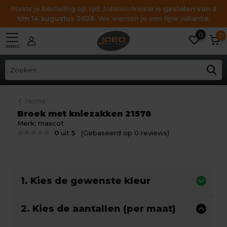
Plaats je bestelling op tijd. Joboworkwear is
gesloten van 3
t/m 14 augustus 2026
. We wensen je een fijne vakantie
0
0
MENU
Home
Broek met kniezakken 21578
Merk:
mascot
0
uit
5
(Gebaseerd op 0 reviews)
1. Kies de gewenste kleur
2. Kies de aantallen (per maat)