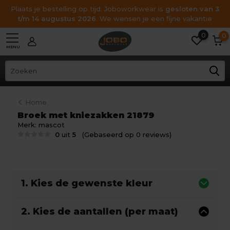
Plaats je bestelling op tijd. Joboworkwear is
gesloten van 3
t/m 14 augustus 2026
. We wensen je een fijne vakantie
0
0
MENU
Home
Broek met kniezakken 21879
Merk:
mascot
0
uit
5
(Gebaseerd op 0 reviews)
1. Kies de gewenste kleur
2. Kies de aantallen (per maat)