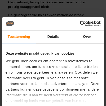
kleurbehoud, terwijl het katoen een ademend en
prettig draaggevoel biedt.
De geïntegreerde kniezakken maken de broek
geschikt voor het plaatsen van kniebeschermers,
waardoor extra comfort wordt geboden tijdens
werkzaamheden waarbij veel wordt geknield. Dankzij
de comfortabele pasvorm biedt de broek optimale
Toestemming
Details
Over
bewegingsvrijheid en blijft hij prettig zitten gedurende
de hele werkdag.
Door de combinatie van functionaliteit, duurzaamheid
Deze website maakt gebruik van cookies
en comfort is de Mascot Broek met kniezakken (21879)
een uitstekende keuze voor professionals in
We gebruiken cookies om content en advertenties te
uiteenlopende werkomgevingen.
personaliseren, om functies voor social media te bieden
Perfect voor
en om ons websiteverkeer te analyseren. Ook delen we
informatie over uw gebruik van onze site met onze
Bouw en installatie
Technische dienstverlening
partners voor social media, adverteren en analyse. Deze
Logistiek en transport
partners kunnen deze gegevens combineren met andere
Onderhoud en service
informatie die u aan ze heeft verstrekt of die ze hebben
Magazijnwerk
Industrie
verzameld op basis van uw gebruik van hun services.