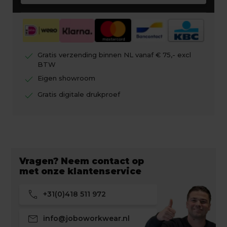
check
Gratis verzending binnen NL vanaf € 75,- excl
BTW
check
Eigen showroom
check
Gratis digitale drukproef
Vragen? Neem contact op
met onze klantenservice
call
+31(0)418 511 972
mail
info@joboworkwear.nl