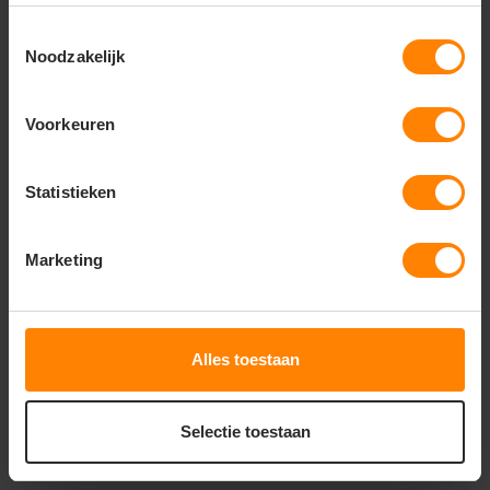
Belangrijkste kenmerken
Toestemmingsselectie
65% polyester / 35% katoen – sterke en duurzame
Noodzakelijk
materiaalmix
245 g/m² kwaliteit – stevig en comfortabel
Kniezakken – geschikt voor het plaatsen van
kniebeschermers
Voorkeuren
Slijtvast – bestand tegen intensief dagelijks
gebruik
Ademend katoen – zorgt voor een prettig
Statistieken
draagcomfort
Vormvast – behoudt langdurig zijn pasvorm
Kleurvast – blijft er langdurig professioneel uitzien
Marketing
Comfortabele pasvorm – optimale
bewegingsvrijheid
Onderhoudsvriendelijk – eenvoudig te wassen en
sneldrogend
Geschikt voor dagelijks professioneel gebruik
Alles toestaan
Selectie toestaan
Gerelateerde producten