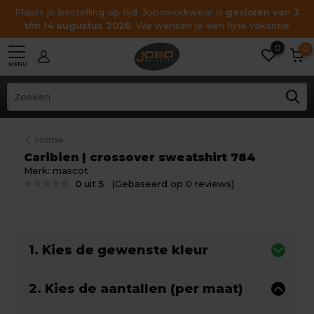
Plaats je bestelling op tijd. Joboworkwear is
gesloten van 3
t/m 14 augustus 2026
. We wensen je een fijne vakantie
0
0
MENU
Home
Caribien | crossover sweatshirt 784
Merk:
mascot
0
uit
5
(Gebaseerd op 0 reviews)
1. Kies de gewenste kleur
2. Kies de aantallen (per maat)