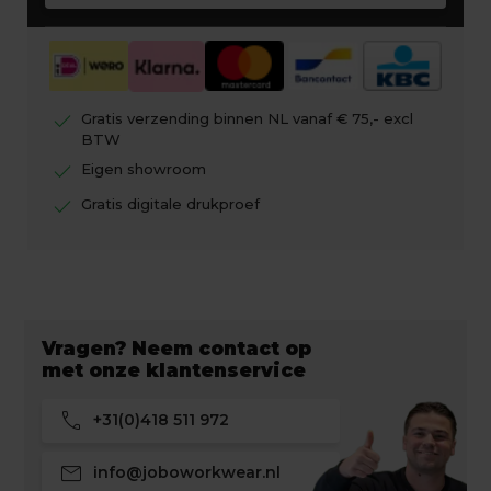
check
Gratis verzending binnen NL vanaf € 75,- excl
BTW
check
Eigen showroom
check
Gratis digitale drukproef
Vragen? Neem contact op
met onze klantenservice
call
+31(0)418 511 972
mail
info@joboworkwear.nl