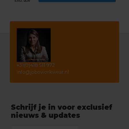
Excl. btw
+31(0)418 511 972
info@joboworkwear.nl
Schrijf je in voor exclusief
nieuws & updates