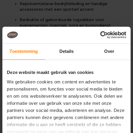
Representatieve bedrijfskleding en handige
accessoires met een sportief accent
Bedrukte of geborduurde rugzakken voor
evenementen, logistiek, zorg en buitendienst
Uniforme teamkleding, scholingsprojecten en
promotionele doeleinden
Toestemming
Details
Over
Professionals die behoefte hebben aan een
vederlichte tas voor alledaags transport
Belangrijkste kenmerken:
Deze website maakt gebruik van cookies
Uitstekend geschikt voor bedrukken en
We gebruiken cookies om content en advertenties te
borduren
personaliseren, om functies voor social media te bieden
Materiaal:
Hoogwaardig, sterk en duurzaam
en om ons websiteverkeer te analyseren. Ook delen we
polyester
informatie over uw gebruik van onze site met onze
partners voor social media, adverteren en analyse. Deze
Eigenschappen:
Extreem lichtgewicht en flexibel
ontwerp voor optimaal comfort
partners kunnen deze gegevens combineren met andere
informatie die u aan ze heeft verstrekt of die ze hebben
Design:
Eigentijdse en strakke look met
verzameld op basis van uw gebruik van hun services.
kwalitatieve, soepele ritssluitingen