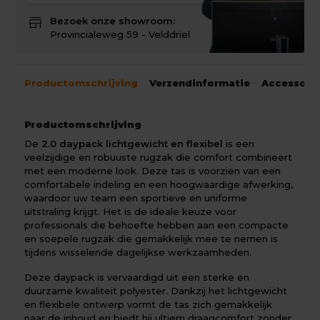
store
Bezoek onze showroom:
Provincialeweg 59 - Velddriel
Productomschrijving
Verzendinformatie
Accessoir
Productomschrijving
De
2.0 daypack lichtgewicht en flexibel
is een
veelzijdige en robuuste rugzak die comfort combineert
met een moderne look. Deze tas is voorzien van een
comfortabele indeling en een hoogwaardige afwerking,
waardoor uw team een sportieve en uniforme
uitstraling krijgt. Het is de ideale keuze voor
professionals die behoefte hebben aan een compacte
en soepele rugzak die gemakkelijk mee te nemen is
tijdens wisselende dagelijkse werkzaamheden.
Deze daypack is vervaardigd uit een sterke en
duurzame kwaliteit polyester. Dankzij het lichtgewicht
en flexibele ontwerp vormt de tas zich gemakkelijk
naar de inhoud en biedt hij ultiem draagcomfort zonder