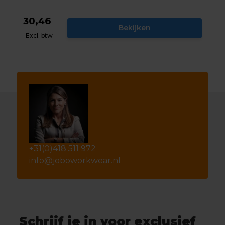
30,46
Bekijken
Excl. btw
+31(0)418 511 972
info@joboworkwear.nl
Schrijf je in voor exclusief