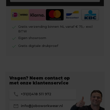
check
Gratis verzending binnen NL vanaf € 75,- excl
BTW
check
Eigen showroom
check
Gratis digitale drukproef
Vragen? Neem contact op
met onze klantenservice
call
+31(0)418 511 972
mail
info@joboworkwear.nl