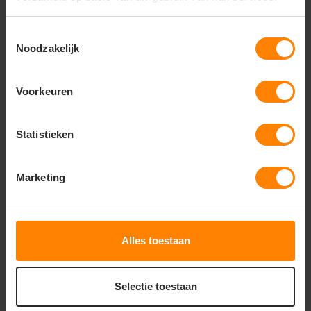
Comfort:
Verstelbare schouderbanden voor een
Toestemmingsselectie
goede en comfortabele pasvorm
Noodzakelijk
Indeling:
Ruim hoofdcompartiment voor het
eenvoudig opbergen van uw dagelijkse spullen
Voorkeuren
Pasvorm:
Unisex model, perfect geschikt voor
werk, studie en actieve dagjes uit
Statistieken
Gerelateerde producten
Marketing
Alles toestaan
Selectie toestaan