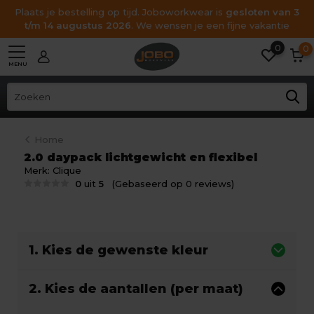
Plaats je bestelling op tijd. Joboworkwear is
gesloten van 3
t/m 14 augustus 2026
. We wensen je een fijne vakantie
0
0
MENU
Home
2.0 daypack lichtgewicht en flexibel
Merk:
Clique
0
uit
5
(Gebaseerd op 0 reviews)
1. Kies de gewenste kleur
2. Kies de aantallen (per maat)