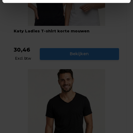
Katy Ladies T-shirt korte mouwen
30,46
Bekijken
Excl. btw