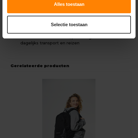
Comfort:
Uitgerust met een verstelbare
Alles toestaan
schouderriem en stevige handgrepen
Indeling:
Ruim hoofdcompartiment en handige
Selectie toestaan
extra opbergvakken
Pasvorm:
Unisex model, perfect geschikt voor
dagelijks transport en reizen
Gerelateerde producten