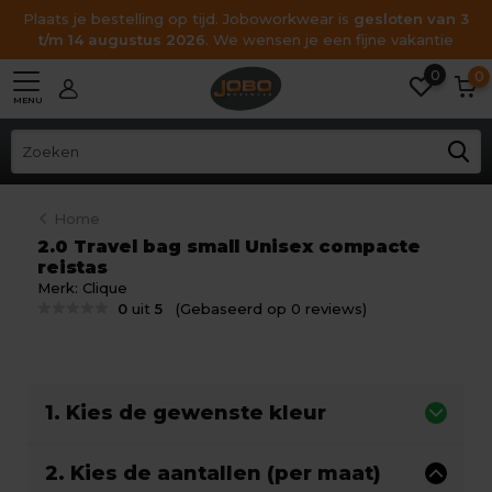
Plaats je bestelling op tijd. Joboworkwear is
gesloten van 3
t/m 14 augustus 2026
. We wensen je een fijne vakantie
0
0
MENU
Home
2.0 Travel bag small Unisex compacte
reistas
Merk:
Clique
0
uit
5
(Gebaseerd op 0 reviews)
1. Kies de gewenste kleur
2. Kies de aantallen (per maat)