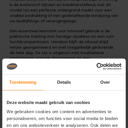
is de buitenstof slijtvast en kreukherstellend, wat dit
model tot een perfecte ondergrond maakt voor een
strakke bedrukking of een gedetailleerde borduring van
uw bedrijfslogo of verenigingslogo.
Een essentieel kenmerk voor intensief gebruik is de
praktische indeling met handige zijvakken en een ruim
hoofdcompartiment. Hierdoor blijft de inhoud altijd
netjes georganiseerd en snel toegankelijk gedurende
de hele dag. De tas is uitgerust met kwalitatieve
ritssluitingen, stevige draagriemen en een
comfortabele, verstelbare schouderband voor optimaal
draaggemak.
Met de unisex vormgeving en het compacte ontwerp is
Toestemming
Details
Over
deze tas breed inzetbaar voor elk team en eenvoudig
te personaliseren met eigen branding. Deze travel bag
biedt the perfecte balans tussen alledaagse
functionaliteit, opberggemak en een representatieve
Deze website maakt gebruik van cookies
uitstraling onderweg.
We gebruiken cookies om content en advertenties te
Perfect voor:
personaliseren, om functies voor social media te bieden
en om ons websiteverkeer te analyseren. Ook delen we
Representatieve bedrijfskleding en handige