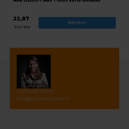
New classic-t Men T-Shirt korte mouwen
22,87
Bekijken
Excl. btw
+31(0)418 511 972
info@joboworkwear.nl