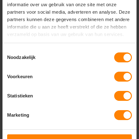
reisaccessoires met een sportief accent
informatie over uw gebruik van onze site met onze
partners voor social media, adverteren en analyse. Deze
Bedrukte of geborduurde reistassen voor de
partners kunnen deze gegevens combineren met andere
logistiek, buitendienst en sportteams
informatie die u aan ze heeft verstrekt of die ze hebben
Uniforme teamkleding en zakelijke reissets die
verzameld op basis van uw gebruik van hun services.
gemakkelijk combineren
Professionals die behoefte hebben aan een
Toestemmingsselectie
compacte en lichte tas voor korte reizen
Noodzakelijk
Belangrijkste kenmerken:
Uitstekend geschikt voor bedrukken en
Voorkeuren
borduren
Materiaal:
Hoogwaardig, sterk en duurzaam
Statistieken
polyester
Formaat:
Small – ideaal als handbagage of
Marketing
compacte sporttas
Design:
Eigentijds en sportief ontwerp met
betrouwbare ritssluitingen