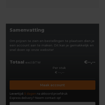
Samenvatting
Om prijzen te zien en bestellingen te plaatsen dien je
een account aan te maken. Dit kan je gemakkelijk en
snel doen op onze website!
Totaal
€--,--
excl.BTW
Per stuk
€ --,--
Maak account
Levertijd:
5 dagen
na akkoord proefdruk
Express delivery?
Neem contact op!