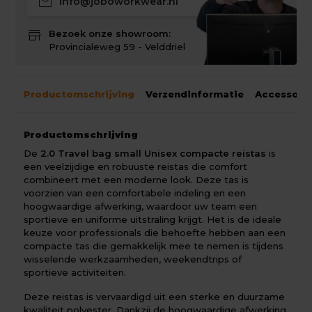
mail
info@joboworkwear.nl
store
Bezoek onze showroom:
Provincialeweg 59 - Velddriel
Productomschrijving
Verzendinformatie
Accessoir
Productomschrijving
De
2.0 Travel bag small Unisex compacte reistas
is
een veelzijdige en robuuste reistas die comfort
combineert met een moderne look. Deze tas is
voorzien van een comfortabele indeling en een
hoogwaardige afwerking, waardoor uw team een
sportieve en uniforme uitstraling krijgt. Het is de ideale
keuze voor professionals die behoefte hebben aan een
compacte tas die gemakkelijk mee te nemen is tijdens
wisselende werkzaamheden, weekendtrips of
sportieve activiteiten.
Deze reistas is vervaardigd uit een sterke en duurzame
kwaliteit polyester. Dankzij de hoogwaardige afwerking