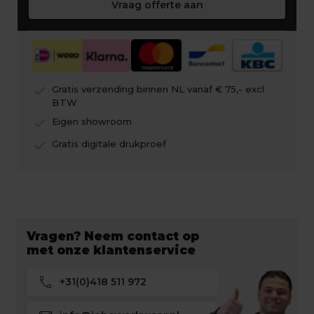
Vraag offerte aan
check
Gratis verzending binnen NL vanaf € 75,- excl
BTW
check
Eigen showroom
check
Gratis digitale drukproef
Vragen? Neem contact op
met onze klantenservice
call
+31(0)418 511 972