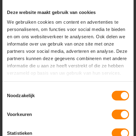
Deze website maakt gebruik van cookies
+31(0)418 511 972
We gebruiken cookies om content en advertenties te
info@joboworkwear.nl
personaliseren, om functies voor social media te bieden
en om ons websiteverkeer te analyseren. Ook delen we
informatie over uw gebruik van onze site met onze
partners voor social media, adverteren en analyse. Deze
partners kunnen deze gegevens combineren met andere
Schrijf je in voor exclusief
informatie die u aan ze heeft verstrekt of die ze hebben
nieuws & updates
verzameld op basis van uw gebruik van hun services.
Toestemmingsselectie
Noodzakelijk
Abonneer
* Lees hier de wettelijke beperkingen
Voorkeuren
Statistieken