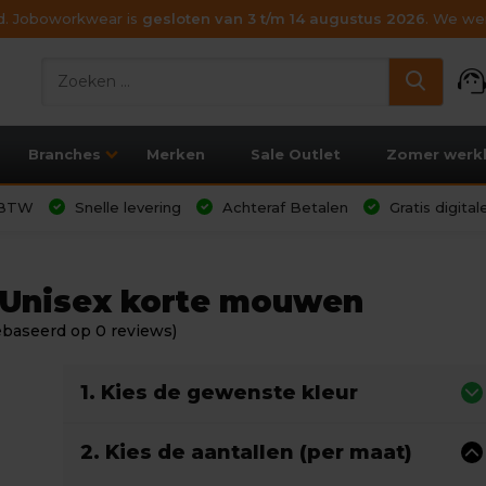
ijd. Joboworkwear is
gesloten van 3 t/m 14 augustus 2026
. We wen
support_age
Branches
Merken
Sale Outlet
Zomer werk
l BTW
Snelle levering
Achteraf Betalen
Gratis digita
r Unisex korte mouwen
ebaseerd op 0 reviews)
1. Kies de gewenste kleur
2. Kies de aantallen (per maat)