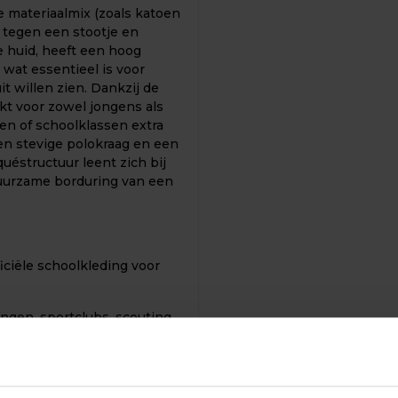
e materiaalmix (zoals katoen
s tegen een stootje en
e huid, heeft een hoog
wat essentieel is voor
it willen zien. Dankzij de
ikt voor zowel jongens als
en of schoolklassen extra
en stevige polokraag en een
quéstructuur leent zich bij
duurzame borduring van een
iciële schoolkleding voor
ngen, sportclubs, scouting
enementen, pretparken,