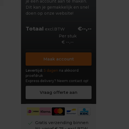
je een account aan te maken.
Dit kan je gemakkelijk en snel
doen op onze website!
Totaal
€--,--
excl.BTW
Per stuk
€ --,--
Maak account
Levertijd:
5 dagen
na akkoord
proefdruk
Express delivery?
Neem contact op!
Vraag offerte aan
check
Gratis verzending binnen
NL vanaf € 75,- excl BTW