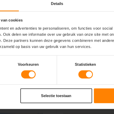
Details
riaalmix in een stevige
 van cookies
ssen en intensief gebruik
ent en advertenties te personaliseren, om functies voor social
en (Short Sleeve), een
. Ook delen we informatie over uw gebruik van onze site met on
st
e. Deze partners kunnen deze gegevens combineren met andere i
orm die uitstekend zit bij
erzameld op basis van uw gebruik van hun services.
vormvaste boord die hun
Voorkeuren
Statistieken
beurten
die een strak en pluisvrij
orduren
Selectie toestaan