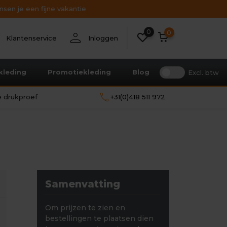
sen je een fijne vakantie
0
nt
person
0
Klantenservice
Inloggen
kleding
Promotiekleding
Blog
Excl. btw
call
le drukproef
+31(0)418 511 972
Samenvatting
Om prijzen te zien en
bestellingen te plaatsen dien