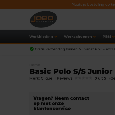
Plaats je bestelling op t
Werkkleding
Werkschoenen
PBM
Gratis verzending binnen NL vanaf € 75,- exc
Home
Basic Polo S/S Junio
Merk:
Clique
| Reviews:
0
uit
5
(G
Vragen? Neem contact
op met onze
klantenservice