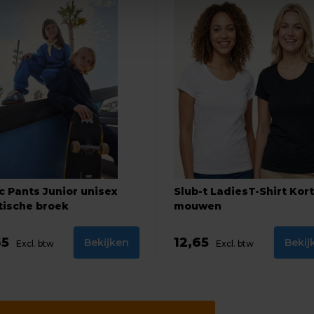
c Pants Junior unisex
Slub-t LadiesT-Shirt Kor
tische broek
mouwen
65
12,65
Bekijken
Bekij
Excl. btw
Excl. btw