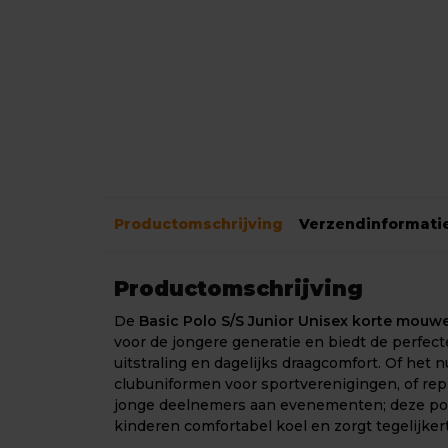
Productomschrijving
Verzendinformati
Productomschrijving
De
Basic Polo S/S Junior Unisex korte mouw
voor de jongere generatie en biedt de perfec
uitstraling en dagelijks draagcomfort. Of het 
clubuniformen voor sportverenigingen, of repr
jonge deelnemers aan evenementen; deze p
kinderen comfortabel koel en zorgt tegelijkert