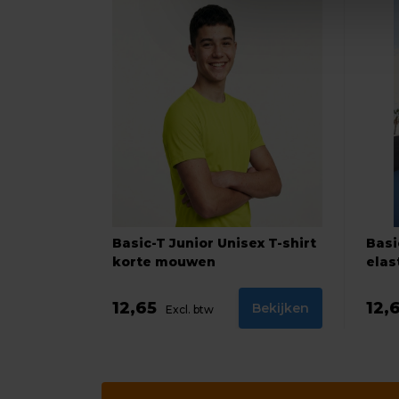
Basic-T Junior Unisex T-shirt
Basi
korte mouwen
elas
12,65
12,
Bekijken
Excl. btw