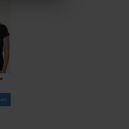
te
ken