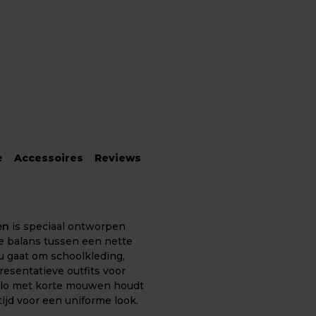
e
Accessoires
Reviews
en
is speciaal ontworpen
te balans tussen een nette
nu gaat om schoolkleding,
esentatieve outfits voor
olo met korte mouwen houdt
ijd voor een uniforme look.