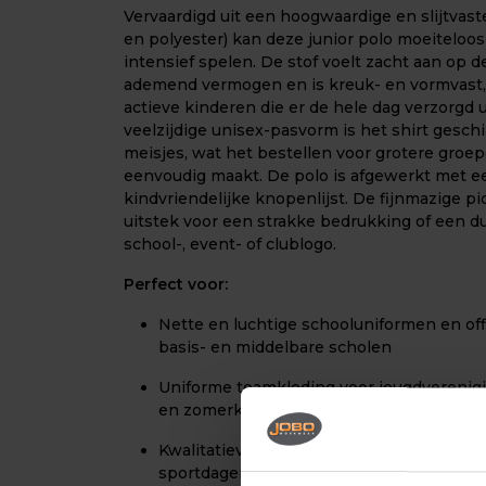
Vervaardigd uit een hoogwaardige en slijtvast
en polyester) kan deze junior polo moeiteloo
intensief spelen. De stof voelt zacht aan op d
ademend vermogen en is kreuk- en vormvast, 
actieve kinderen die er de hele dag verzorgd u
veelzijdige unisex-pasvorm is het shirt gesch
meisjes, wat het bestellen voor grotere groep
eenvoudig maakt. De polo is afgewerkt met e
kindvriendelijke knopenlijst. De fijnmazige pi
uitstek voor een strakke bedrukking of een 
school-, event- of clublogo.
Perfect voor:
Nette en luchtige schooluniformen en off
basis- en middelbare scholen
Uniforme teamkleding voor jeugdverenigi
en zomerkampen
Kwalitatieve merchandise voor kinderev
sportdagen en jeugdmerken