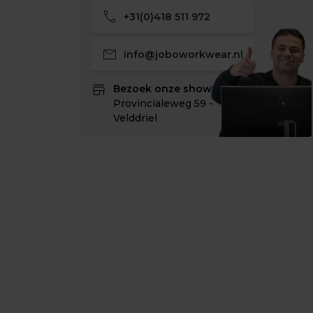
call
+31(0)418 511 972
mail
info@joboworkwear.nl
store
Bezoek onze showroom:
Provincialeweg 59 -
Velddriel