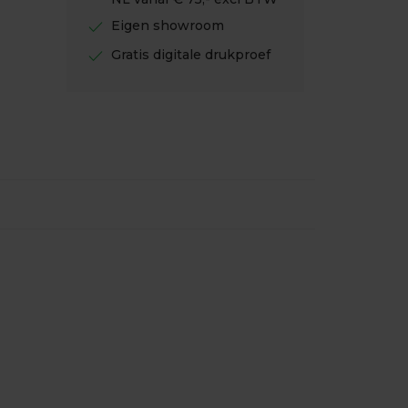
check
Eigen showroom
check
Gratis digitale drukproef