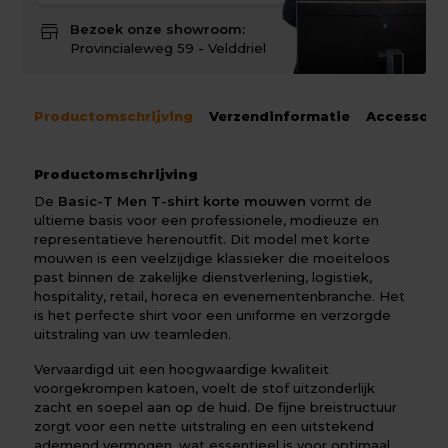
store
Bezoek onze showroom:
Provincialeweg 59 - Velddriel
Productomschrijving
Verzendinformatie
Accessoir
Productomschrijving
De
Basic-T Men T-shirt korte mouwen
vormt de
ultieme basis voor een professionele, modieuze en
representatieve herenoutfit. Dit model met korte
mouwen is een veelzijdige klassieker die moeiteloos
past binnen de zakelijke dienstverlening, logistiek,
hospitality, retail, horeca en evenementenbranche. Het
is het perfecte shirt voor een uniforme en verzorgde
uitstraling van uw teamleden.
Vervaardigd uit een hoogwaardige kwaliteit
voorgekrompen katoen, voelt de stof uitzonderlijk
zacht en soepel aan op de huid. De fijne breistructuur
zorgt voor een nette uitstraling en een uitstekend
ademend vermogen, wat essentieel is voor optimaal