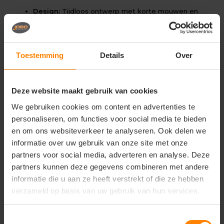
Design:
Tijdloos ontwerp met korte mouwen en
een stevig afgewerkte, vormvaste ronde hals
Pasvorm:
Comfortabele herenpasvorm (Regular fit)
voor een professionele en relaxte uitstraling
Toestemming
Details
Over
Duurzaamheid:
Hoogwaardige afwerking met
dubbele stiksels en nektape voor een lange
levensduur en optimaal vormbehoud
Deze website maakt gebruik van cookies
Afwerking:
Gladde textuur die een superieur
We gebruiken cookies om content en advertenties te
resultaat garandeert bij zowel bedrukken als
personaliseren, om functies voor social media te bieden
borduren
en om ons websiteverkeer te analyseren. Ook delen we
informatie over uw gebruik van onze site met onze
partners voor social media, adverteren en analyse. Deze
Gerelateerde producten
partners kunnen deze gegevens combineren met andere
informatie die u aan ze heeft verstrekt of die ze hebben
verzameld op basis van uw gebruik van hun services.
Toestemmingsselectie