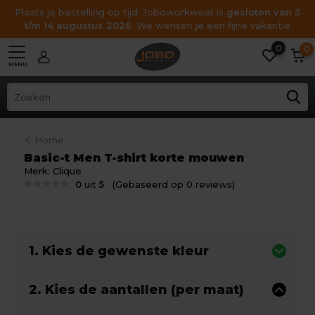
Plaats je bestelling op tijd. Joboworkwear is
gesloten van 3
t/m 14 augustus 2026
. We wensen je een fijne vakantie
0
0
MENU
Home
Basic-t Men T-shirt korte mouwen
Merk:
Clique
0
uit
5
(Gebaseerd op 0 reviews)
1. Kies de gewenste kleur
2. Kies de aantallen (per maat)