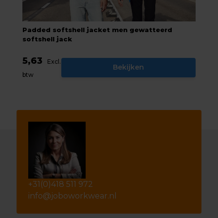
Padded softshell jacket men gewatteerd
softshell jack
5,63
Excl.
Bekijken
btw
+31(0)418 511 972
info@joboworkwear.nl