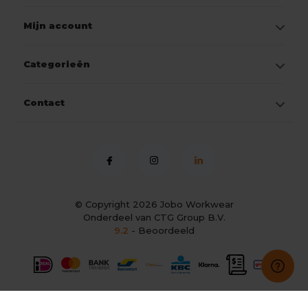
Mijn account
Categorieën
Contact
© Copyright 2026
Jobo Workwear
Onderdeel van CTG Group B.V.
9.2
- Beoordeeld