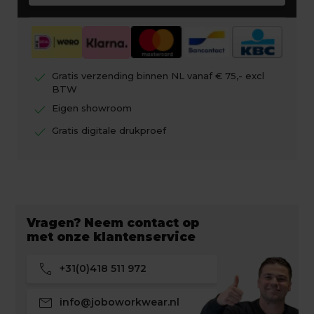
check
Gratis verzending binnen NL vanaf € 75,- excl
BTW
check
Eigen showroom
check
Gratis digitale drukproef
Vragen? Neem contact op
met onze klantenservice
call
+31(0)418 511 972
mail
info@joboworkwear.nl